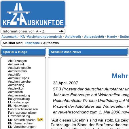
Automarkt
-
Kfz-Versicherungsvergleich
-
Autokredit
-
Autozubehör
-
Handy
-
Bußge
Sie sind hier:
Startseite
> Autonews
Spezial & Blogs
Aktuelle Auto-News
Abkürzungen
Autoankauf
Autobahngebühr
Autohersteller
Mehr 
Autohöfe
Autokauf Tipps
Autokennzeichen
23 April, 2007
Autoleasing
Autolexikon
57,3 Prozent der deutschen Autofahrer u
Autoseiten
Jahr ihre Fahrzeuge auf Winterreifen umge
Autovermietung
Bußgeldkatalog
Reifenhersteller f?r eine Umr?stung auf 
EU-Fahrzeuge
EU-Neuwagen
Prozent der Autofahrer auf Winterreifen
Führerscheinklassen
enverkehrsordnung zum 1. Mai 2006 novell
Fahrradroutenplaner
Gewährleistung
"Auf dieses Ergebnis sind wir stolz. Es ze
Kfz-Steuern sparen
Kfz Steuerrechner
Fahrzeuge im Sinne der Stra?enverkehrsord
Kfz Versicherungen