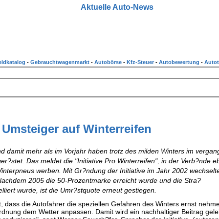
Aktuelle Auto-News
ldkatalog
-
Gebrauchtwagenmarkt
-
Autobörse
-
Kfz-Steuer
-
Autobewertung
-
Autot
Umsteiger auf Winterreifen
nd damit mehr als im Vorjahr haben trotz des milden Winters im verga
r?stet. Das meldet die "Initiative Pro Winterreifen", in der Verb?nde 
Winterpneus werben. Mit Gr?ndung der Initiative im Jahr 2002 wechselt
. Nachdem 2005 die 50-Prozentmarke erreicht wurde und die Stra?
iert wurde, ist die Umr?stquote erneut gestiegen.
igt, dass die Autofahrer die speziellen Gefahren des Winters ernst nehm
nung dem Wetter anpassen. Damit wird ein nachhaltiger Beitrag gelei