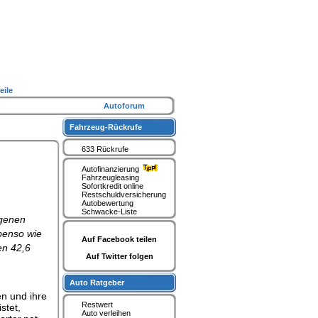
eile
Autoforum
Fahrzeug-Rückrufe
633 Rückrufe
Autofinanzierung
Fahrzeugleasing
Sofortkredit online
Restschuldversicherung
Autobewertung
Schwacke-Liste
ngenen
ebenso wie
Auf Facebook teilen
en 42,6
Auf Twitter folgen
Auto Ratgeber
en und ihre
Restwert
stet,
Auto verleihen