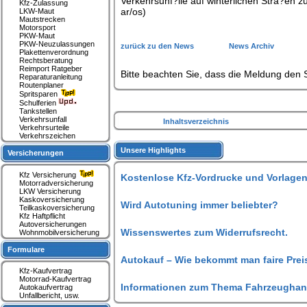
Verkehrsunf?lle auf winterlichen Stra?en zu
Kfz-Zulassung
ar/os)
LKW-Maut
Mautstrecken
Motorsport
PKW-Maut
PKW-Neuzulassungen
zurück zu den News
News Archiv
Plakettenverordnung
Rechtsberatung
Reimport Ratgeber
Bitte beachten Sie, dass die Meldung den S
Reparaturanleitung
Routenplaner
Spritsparen
Schulferien
Tankstellen
Verkehrsunfall
Inhaltsverzeichnis
Verkehrsurteile
Verkehrszeichen
Unsere Highlights
Versicherungen
Kfz Versicherung
Kostenlose Kfz-Vordrucke und Vorlagen
Motorradversicherung
LKW Versicherung
Kaskoversicherung
Wird Autotuning immer beliebter?
Teilkaskoversicherung
Kfz Haftpflicht
Autoversicherungen
Wissenswertes zum Widerrufsrecht.
Wohnmobilversicherung
Formulare
Autokauf – Wie bekommt man faire Prei
Kfz-Kaufvertrag
Motorrad-Kaufvertrag
Informationen zum Thema Fahrzeughan
Autokaufvertrag
Unfallbericht, usw.