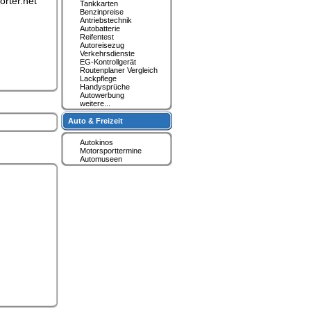
orter.net
Tankkarten
Benzinpreise
Antriebstechnik
Autobatterie
Reifentest
Autoreisezug
Verkehrsdienste
EG-Kontrollgerät
Routenplaner Vergleich
Lackpflege
Handysprüche
Autowerbung
weitere...
Auto & Freizeit
Autokinos
Motorsporttermine
Automuseen