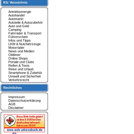
Kfz Verzeichnis
Antriebsenergie
Autohandel
Automarkt
Autoteile & Autozubehör
Auto und Geld
Camping
Fahrräder & Transport
Führerschein
Infos und Tipps
LKW & Nutzfahrzeuge
Motorräder
News und Medien
Oldtimer
Online Shops
Portale und Clubs
Reifen & Tests
Reise und Urlaub
Smartphone & Zubehör
Umwelt und Sicherheit
Verkehrsrecht
Rechtliches
Impressum
Datenschutzerklärung
AGB
Disclaimer