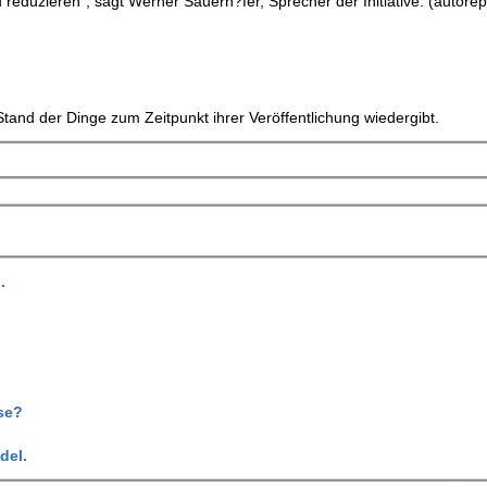
 reduzieren", sagt Werner Sauerh?fer, Sprecher der Initiative. (autorep
tand der Dinge zum Zeitpunkt ihrer Veröffentlichung wiedergibt.
.
se?
del.