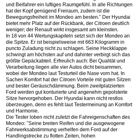
und Beifahrer ein luftiges Raumgefühl. In alle Richtungen
hat der Kopf genügend Freiraum, zudem ist die
Bewegungsfreiheit im Mondeo am besten." Der Hyundai
bietet mehr Platz auf der Rückbank, der Citroen deutlich
weniger; der Renault wirkt insgesamt am kleinsten.
In 18 von 44 Wertungskapiteln setzt sich der Mondeo an
die Spitze. Er ist beispielsweise mit 663 Kilogramm in
puncto Zuladung nicht zu schlagen. Seine Heckklappe
schwingt am höchsten auf und dahinter verbirgt sich das
größte Gepäckabteil. Erfreulich auch: Bei Qualität und
Verarbeitung liegen alle vier Autos dicht beisammen,
wobei der Mondeo laut Testurteil die Nase vorn hat. In
Sachen Komfort hat der Citroen Vorteile mit guten Sitzen
und bester Geräuschdämmung. Beim zweitplatzierten
Ford werden gut konturierte und angenehm gepolsterte
Sitze hervorgehoben. Der Hyundai kann nicht restlos
überzeugen, denn es fehlt laut Testermeinung an Komfort
und Harmonie.
Die Tester loben nicht zuletzt die Fahreigenschaften des
Mondeo: "Seine breiten Reifen und die ausgewogene
Fahrwerksabstimmung verhelfen dem Ford auf der
Handlingstrecke zu flotten Zeiten, hohen