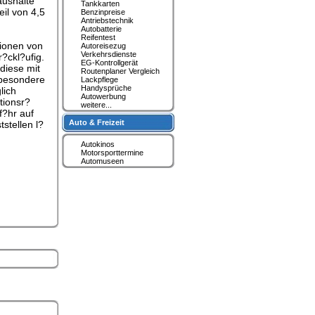
aushalte
Tankkarten
il von 4,5
Benzinpreise
Antriebstechnik
Autobatterie
Reifentest
tionen von
Autoreisezug
Verkehrsdienste
?ckl?ufig.
EG-Kontrollgerät
diese mit
Routenplaner Vergleich
sbesondere
Lackpflege
Handysprüche
lich
Autowerbung
tionsr?
weitere...
f?hr auf
Auto & Freizeit
stellen l?
Autokinos
Motorsporttermine
Automuseen