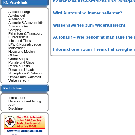
Kostenlose Kfz-Vordrucke und Vorlagen
Kfz Verzeichnis
Antriebsenergie
Wird Autotuning immer beliebter?
Autohandel
Automarkt
Autoteile & Autozubehör
Wissenswertes zum Widerrufsrecht.
Auto und Geld
Camping
Fahrräder & Transport
Autokauf – Wie bekommt man faire Prei
Führerschein
Infos und Tipps
LKW & Nutzfahrzeuge
Motorräder
Informationen zum Thema Fahrzeughan
News und Medien
Oldtimer
Online Shops
Portale und Clubs
Reifen & Tests
Reise und Urlaub
Smartphone & Zubehör
Umwelt und Sicherheit
Verkehrsrecht
Rechtliches
Impressum
Datenschutzerklärung
AGB
Disclaimer