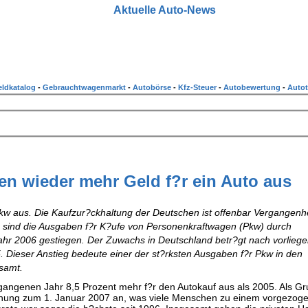
Aktuelle Auto-News
ldkatalog
-
Gebrauchtwagenmarkt
-
Autobörse
-
Kfz-Steuer
-
Autobewertung
-
Autot
ben wieder mehr Geld f?r ein Auto aus
kw aus. Die Kaufzur?ckhaltung der Deutschen ist offenbar Vergangenhe
t, sind die Ausgaben f?r K?ufe von Personenkraftwagen (Pkw) durch
hr 2006 gestiegen. Der Zuwachs in Deutschland betr?gt nach vorlieg
 Dieser Anstieg bedeute einer der st?rksten Ausgaben f?r Pkw in den
samt.
rgangenen Jahr 8,5 Prozent mehr f?r den Autokauf aus als 2005. Als G
rh?hung zum 1. Januar 2007 an, was viele Menschen zu einem vorgezog