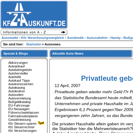
Automarkt
-
Kfz-Versicherungsvergleich
-
Autokredit
-
Autozubehör
-
Handy
-
Bußge
Sie sind hier:
Startseite
> Autonews
Spezial & Blogs
Aktuelle Auto-News
Abkürzungen
Autoankauf
Autobahngebühr
Autohersteller
Privatleute ge
Autohöfe
Autokauf Tipps
Autokennzeichen
12 April, 2007
Autoleasing
Autolexikon
Privatleute geben wieder mehr Geld f?r P
Autoseiten
das Statistische Bundesamt heute mitteil
Autovermietung
Bußgeldkatalog
Unternehmen und private Haushalte im Ja
EU-Fahrzeuge
EU-Neuwagen
Ergebnissen 6,1 Prozent gegen?ber 2005.
Führerscheinklassen
vergangenen zehn Jahren, so das Bunde
Fahrradroutenplaner
Gewährleistung
Die privaten Haushalte allein gaben im ve
Kfz-Steuern sparen
Kfz Steuerrechner
die Statistiker hier die Mehrwertsteuere
Kfz Versicherungen