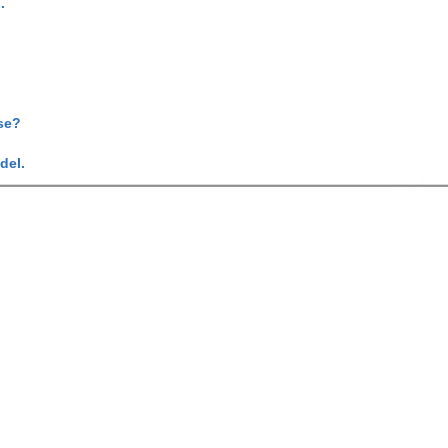
.
se?
del.