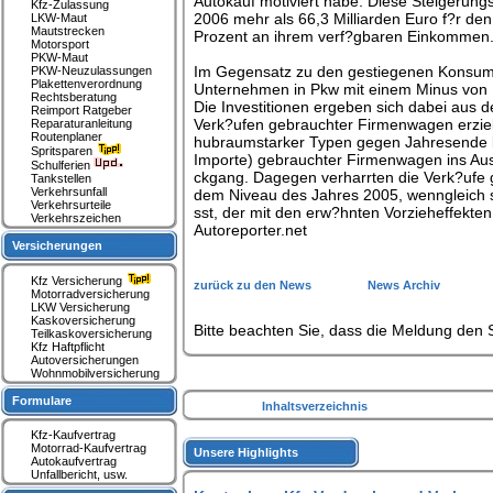
Autokauf motiviert habe. Diese Steigerung
Kfz-Zulassung
2006 mehr als 66,3 Milliarden Euro f?r d
LKW-Maut
Mautstrecken
Prozent an ihrem verf?gbaren Einkommen
Motorsport
PKW-Maut
Im Gegensatz zu den gestiegenen Konsumau
PKW-Neuzulassungen
Plakettenverordnung
Unternehmen in Pkw mit einem Minus von 1,
Rechtsberatung
Die Investitionen ergeben sich dabei aus 
Reimport Ratgeber
Verk?ufen gebrauchter Firmenwagen erzie
Reparaturanleitung
Routenplaner
hubraumstarker Typen gegen Jahresende lei
Spritsparen
Importe) gebrauchter Firmenwagen ins Aus
Schulferien
ckgang. Dagegen verharrten die Verk?ufe 
Tankstellen
Verkehrsunfall
dem Niveau des Jahres 2005, wenngleich si
Verkehrsurteile
sst, der mit den erw?hnten Vorzieheffek
Verkehrszeichen
Autoreporter.net
Versicherungen
Kfz Versicherung
zurück zu den News
News Archiv
Motorradversicherung
LKW Versicherung
Kaskoversicherung
Bitte beachten Sie, dass die Meldung den S
Teilkaskoversicherung
Kfz Haftpflicht
Autoversicherungen
Wohnmobilversicherung
Formulare
Inhaltsverzeichnis
Kfz-Kaufvertrag
Motorrad-Kaufvertrag
Unsere Highlights
Autokaufvertrag
Unfallbericht, usw.