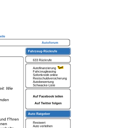
eile
Autoforum
Fahrzeug-Rückrufe
633 Rückrufe
Autofinanzierung
Fahrzeugleasing
Sofortkredit online
Restschuldversicherung
Autobewertung
Schwacke-Liste
it: Wie
Auf Facebook teilen
enden
Auf Twitter folgen
Auto Ratgeber
rund f?hren
Restwert
enen
Auto verleihen