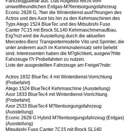
Fahrzeugpalette aus. Das Aufgebot reicht vom
umweltfreundlichen Erdgas-M?llentsorgungsfahrzeug
Econic 2628 G, ?ber die Winterdienst-ausf?hrungen des
Actros und des Axor bis hin zu den Kehrmaschinen des
Typs Atego 1524 BlueTec und des Mitsubishi Fuso
Canter 7C15 mit Brock SL140 Kehrmaschinenaufbau.
Erg?nzt wird die Ausstellung durch die aktuellen
Mercedes-Benz Transportermodelle Vito und Sprinter, die
unter anderem auch im Kommunaleinsatz sehr beliebt
sind. Interessenten haben die M?glichkeit, ausgew?hlte
Fahrzeuge f?r Probefahrten zu nutzen.
Liste der ausgestellten Fahrzeuge am Freigel?nde:
Actros 1832 BlueTec 4 mit Winterdienst-Vorrichtung
(Probefahrt)
Atego 1524 BlueTec4 Kehrmaschine (Ausstellung)
Axor 1833 BlueTec4 mit Winterdienst-Vorrichtung
(Probefahrt)
Axor 2533 BlueTec4 M?llentsorgungsfahrzeug
(Ausstellung)
Econic 2628 G Hybrid M?llentsorgungsfahrzeug (Erdgas)
(Ausstellung)
Mitsubishi Fuso Canter 7C15 mit Brock SL140