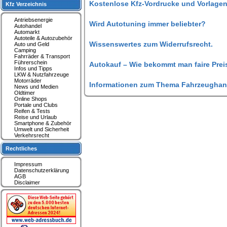
Kostenlose Kfz-Vordrucke und Vorlagen
Kfz Verzeichnis
Antriebsenergie
Wird Autotuning immer beliebter?
Autohandel
Automarkt
Autoteile & Autozubehör
Wissenswertes zum Widerrufsrecht.
Auto und Geld
Camping
Fahrräder & Transport
Führerschein
Autokauf – Wie bekommt man faire Prei
Infos und Tipps
LKW & Nutzfahrzeuge
Motorräder
Informationen zum Thema Fahrzeughan
News und Medien
Oldtimer
Online Shops
Portale und Clubs
Reifen & Tests
Reise und Urlaub
Smartphone & Zubehör
Umwelt und Sicherheit
Verkehrsrecht
Rechtliches
Impressum
Datenschutzerklärung
AGB
Disclaimer