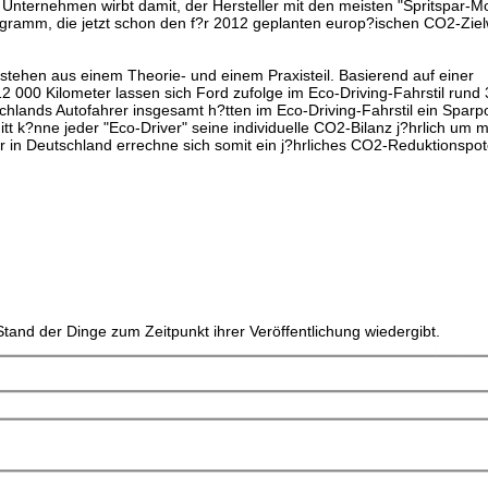
nternehmen wirbt damit, der Hersteller mit den meisten "Spritspar-Mo
ogramm, die jetzt schon den f?r 2012 geplanten europ?ischen CO2-Ziel
stehen aus einem Theorie- und einem Praxisteil. Basierend auf einer
12 000 Kilometer lassen sich Ford zufolge im Eco-Driving-Fahrstil rund
chlands Autofahrer insgesamt h?tten im Eco-Driving-Fahrstil ein Sparp
nitt k?nne jeder "Eco-Driver" seine individuelle CO2-Bilanz j?hrlich um 
 in Deutschland errechne sich somit ein j?hrliches CO2-Reduktionspot
tand der Dinge zum Zeitpunkt ihrer Veröffentlichung wiedergibt.