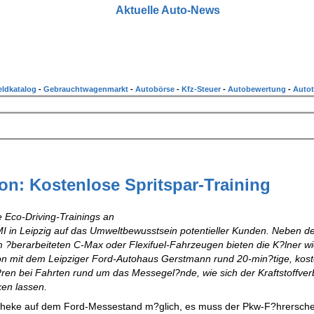
Aktuelle Auto-News
ldkatalog
-
Gebrauchtwagenmarkt
-
Autobörse
-
Kfz-Steuer
-
Autobewertung
-
Autot
n: Kostenlose Spritspar-Training
e Eco-Driving-Trainings an
MI in Leipzig auf das Umweltbewusstsein potentieller Kunden. Neben d
 ?berarbeiteten C-Max oder Flexifuel-Fahrzeugen bieten die K?lner wi
on mit dem Leipziger Ford-Autohaus Gerstmann rund 20-min?tige, kos
kl?ren bei Fahrten rund um das Messegel?nde, wie sich der Kraftstoffve
en lassen.
fotheke auf dem Ford-Messestand m?glich, es muss der Pkw-F?hrersche