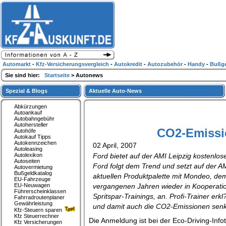
Automarkt
-
Kfz-Versicherungsvergleich
-
Autokredit
-
Autozubehör
-
Handy
-
Bußge
Sie sind hier:
Startseite
> Autonews
Spezial & Blogs
Aktuelle Auto-News
Abkürzungen
Autoankauf
Autobahngebühr
Autohersteller
CO2-Emissio
Autohöfe
Autokauf Tipps
Autokennzeichen
02 April, 2007
Autoleasing
Autolexikon
Ford bietet auf der AMI Leipzig kostenlos
Autoseiten
Ford folgt dem Trend und setzt auf der A
Autovermietung
Bußgeldkatalog
aktuellen Produktpalette mit Mondeo, dem
EU-Fahrzeuge
EU-Neuwagen
vergangenen Jahren wieder in Kooperati
Führerscheinklassen
Spritspar-Trainings, an. Profi-Trainer er
Fahrradroutenplaner
Gewährleistung
und damit auch die CO2-Emissionen senk
Kfz-Steuern sparen
Kfz Steuerrechner
Die Anmeldung ist bei der Eco-Driving-In
Kfz Versicherungen