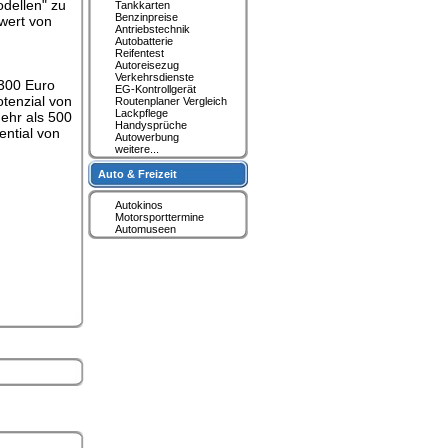
dellen" zu
Tankkarten
Benzinpreise
wert von
Antriebstechnik
Autobatterie
Reifentest
Autoreisezug
Verkehrsdienste
 300 Euro
EG-Kontrollgerät
otenzial von
Routenplaner Vergleich
Lackpflege
mehr als 500
Handysprüche
ential von
Autowerbung
weitere...
Auto & Freizeit
Autokinos
Motorsporttermine
Automuseen