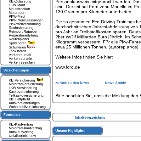
Personalausweis mitgebracht werden. Das U
Kfz-Zulassung
LKW-Maut
sein. Derzeit hat Ford zehn Modelle im Pr
Mautstrecken
130 Gramm pro Kilometer unterbieten.
Motorsport
PKW-Maut
PKW-Neuzulassungen
Die so genannten Eco-Driving-Trainings be
Plakettenverordnung
durchschnittlichen Jahresfahrleistung von 
Rechtsberatung
pro Jahr an Treibstoffkosten sparen. Deuts
Reimport Ratgeber
Reparaturanleitung
?ber zw?lf Milliarden Euro j?hrlich. Im Sch
Routenplaner
Kilogramm verbessern. F?r alle Pkw-Fahrer
Spritsparen
etwa 25 Millionen Tonnen. (autorep.ar/os)
Schulferien
Tankstellen
Verkehrsunfall
Weitere Infos finden Sie hier:
Verkehrsurteile
Verkehrszeichen
www.ford.de
Versicherungen
Kfz Versicherung
zurück zu den News
News Archiv
Motorradversicherung
LKW Versicherung
Kaskoversicherung
Bitte beachten Sie, dass die Meldung den S
Teilkaskoversicherung
Kfz Haftpflicht
Autoversicherungen
Wohnmobilversicherung
Formulare
Inhaltsverzeichnis
Kfz-Kaufvertrag
Motorrad-Kaufvertrag
Unsere Highlights
Autokaufvertrag
Unfallbericht, usw.