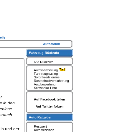
eile
Autoforum
Fahrzeug-Rückrufe
633 Rückrufe
Autofinanzierung
Fahrzeugleasing
Sofortkredit online
Restschuldversicherung
Autobewertung
Schwacke-Liste
er
Auf Facebook teilen
e in den
Auf Twitter folgen
tenlose
rbrauch
Auto Ratgeber
Restwert
in und der
Auto verleihen