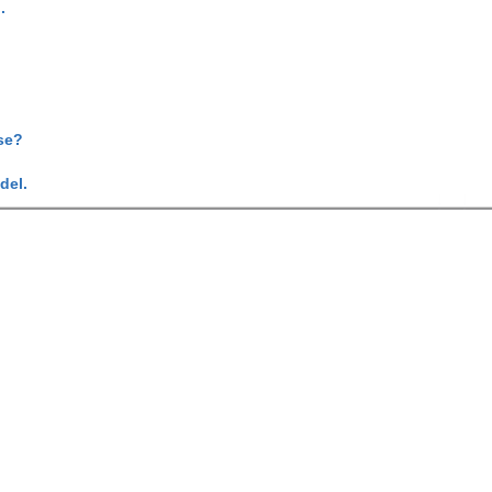
.
se?
del.