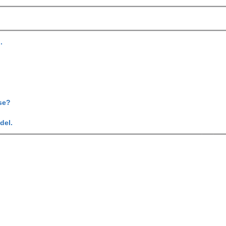
.
se?
del.