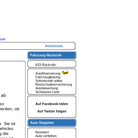
eile
Autoforum
Fahrzeug-Rückrufe
633 Rückrufe
Autofinanzierung
Fahrzeugleasing
Sofortkredit online
Restschuldversicherung
Autobewertung
Schwacke-Liste
 ab.
en
Auf Facebook teilen
werden, ob
Auf Twitter folgen
Auto Ratgeber
 Sie ist
ehicles
Restwert
g die
Auto verleihen