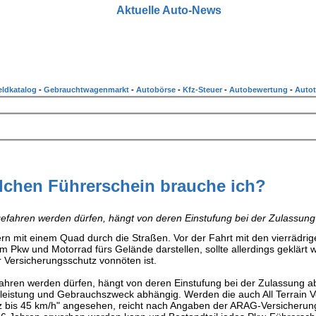
Aktuelle Auto-News
ldkatalog
-
Gebrauchtwagenmarkt
-
Autobörse
-
Kfz-Steuer
-
Autobewertung
-
Autot
chen Führerschein brauche ich?
efahren werden dürfen, hängt von deren Einstufung bei der Zulassung
n mit einem Quad durch die Straßen. Vor der Fahrt mit den vierrädrig
 Pkw und Motorrad fürs Gelände darstellen, sollte allerdings geklärt 
 Versicherungsschutz vonnöten ist.
hren werden dürfen, hängt von deren Einstufung bei der Zulassung ab.
eistung und Gebrauchszweck abhängig. Werden die auch All Terrain V
z bis 45 km/h" angesehen, reicht nach Angaben der ARAG-Versicherun