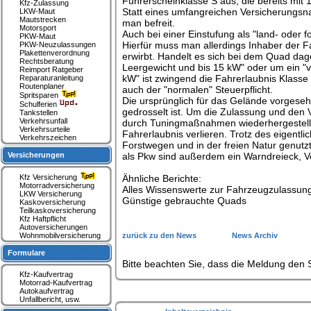
Führerscheinklasse S aus, die bereits mit
Kfz-Zulassung
Statt eines umfangreichen Versicherungsna
LKW-Maut
Mautstrecken
man befreit.
Motorsport
Auch bei einer Einstufung als "land- oder 
PKW-Maut
Hierfür muss man allerdings Inhaber der F
PKW-Neuzulassungen
Plakettenverordnung
erwirbt. Handelt es sich bei dem Quad dag
Rechtsberatung
Leergewicht und bis 15 kW" oder um ein "v
Reimport Ratgeber
kW" ist zwingend die Fahrerlaubnis Klasse
Reparaturanleitung
Routenplaner
auch der "normalen" Steuerpflicht.
Spritsparen
Die ursprünglich für das Gelände vorgese
Schulferien
gedrosselt ist. Um die Zulassung und den Ve
Tankstellen
Verkehrsunfall
durch Tuningmaßnahmen wiederhergestellt 
Verkehrsurteile
Fahrerlaubnis verlieren. Trotz des eigentl
Verkehrszeichen
Forstwegen und in der freien Natur genut
Versicherungen
als Pkw sind außerdem ein Warndreieck, V
Kfz Versicherung
Ähnliche Berichte:
Motorradversicherung
Alles Wissenswerte zur Fahrzeugzulassun
LKW Versicherung
Günstige gebrauchte Quads
Kaskoversicherung
Teilkaskoversicherung
Kfz Haftpflicht
Autoversicherungen
Wohnmobilversicherung
zurück zu den News
News Archiv
Formulare
Bitte beachten Sie, dass die Meldung den S
Kfz-Kaufvertrag
Motorrad-Kaufvertrag
Autokaufvertrag
Unfallbericht, usw.