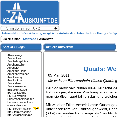
Automarkt
-
Kfz-Versicherungsvergleich
-
Autokredit
-
Autozubehör
-
Handy
-
Bußge
Sie sind hier:
Startseite
> Autonews
Spezial & Blogs
Aktuelle Auto-News
Abkürzungen
Autoankauf
Autobahngebühr
Autohersteller
Quads: Wel
Autohöfe
Autokauf Tipps
Autokennzeichen
05 Mai, 2011
Autoleasing
Autolexikon
Mit welcher Führerschein-Klasse Quads g
Autoseiten
Autovermietung
Bei Sonnenschein düsen viele Deutsche ger
Bußgeldkatalog
Fahrzeugen, die eine Mischung aus offenem
EU-Fahrzeuge
EU-Neuwagen
man sie überhaupt fahren darf und welcher
Führerscheinklassen
Fahrradroutenplaner
Mit welcher Führerscheinklasse Quads gefa
Gewährleistung
unter anderem von Fahrzeuggewicht, Fahrl
Kfz-Steuern sparen
Kfz Steuerrechner
(ATV) genannten Fahrzeuge als "Leicht-Kf
Kfz Versicherungen