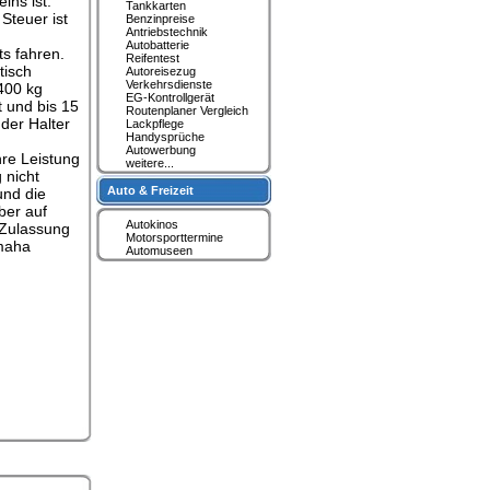
ins ist.
Tankkarten
Steuer ist
Benzinpreise
Antriebstechnik
Autobatterie
ts fahren.
Reifentest
tisch
Autoreisezug
Verkehrsdienste
400 kg
EG-Kontrollgerät
 und bis 15
Routenplaner Vergleich
der Halter
Lackpflege
Handysprüche
Autowerbung
re Leistung
weitere...
 nicht
Auto & Freizeit
und die
ber auf
Autokinos
 Zulassung
Motorsporttermine
amaha
Automuseen