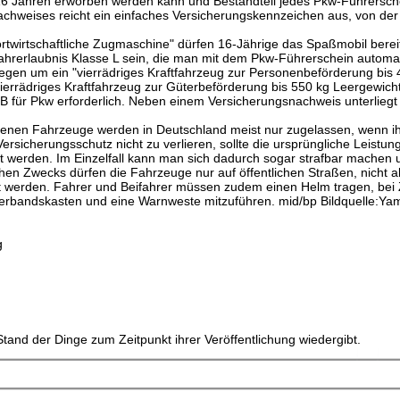
 16 Jahren erworben werden kann und Bestandteil jedes Pkw-Führersche
chweises reicht ein einfaches Versicherungskennzeichen aus, von der 
fortwirtschaftliche Zugmaschine" dürfen 16-Jährige das Spaßmobil berei
ahrerlaubnis Klasse L sein, die man mit dem Pkw-Führerschein automa
egen um ein "vierrädriges Kraftfahrzeug zur Personenbeförderung bis 
ierrädriges Kraftfahrzeug zur Güterbeförderung bis 550 kg Leergewicht
 B für Pkw erforderlich. Neben einem Versicherungsnachweis unterliegt 
henen Fahrzeuge werden in Deutschland meist nur zugelassen, wenn ih
rsicherungsschutz nicht zu verlieren, sollte die ursprüngliche Leistung
werden. Im Einzelfall kann man sich dadurch sogar strafbar machen 
ichen Zwecks dürfen die Fahrzeuge nur auf öffentlichen Straßen, nicht a
zt werden. Fahrer und Beifahrer müssen zudem einen Helm tragen, bei
erbandskasten und eine Warnweste mitzuführen. mid/bp Bildquelle:Y
g
tand der Dinge zum Zeitpunkt ihrer Veröffentlichung wiedergibt.