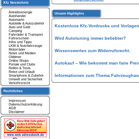
Inhaltsverzeichnis
Kfz Verzeichnis
Antriebsenergie
Unsere Highlights
Autohandel
Automarkt
Autoteile & Autozubehör
Kostenlose Kfz-Vordrucke und Vorlagen
Auto und Geld
Camping
Fahrräder & Transport
Wird Autotuning immer beliebter?
Führerschein
Infos und Tipps
LKW & Nutzfahrzeuge
Motorräder
Wissenswertes zum Widerrufsrecht.
News und Medien
Oldtimer
Online Shops
Autokauf – Wie bekommt man faire Prei
Portale und Clubs
Reifen & Tests
Reise und Urlaub
Informationen zum Thema Fahrzeughan
Smartphone & Zubehör
Umwelt und Sicherheit
Verkehrsrecht
Rechtliches
Impressum
Datenschutzerklärung
AGB
Disclaimer