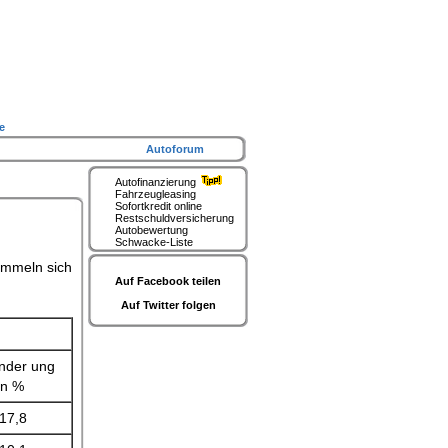
e
Autoforum
Autofinanzierung
Fahrzeugleasing
Sofortkredit online
Restschuldversicherung
Autobewertung
Schwacke-Liste
ummeln sich
Auf Facebook teilen
Auf Twitter folgen
nder
ung
in %
-17,8