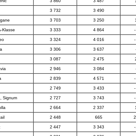
enic
3 860
3 487
3 732
3 490
egane
3 703
3 250
-Klasse
3 333
4 864
eo
3 324
4 016
a
3 306
3 637
3 087
2 475
via
2 946
3 084
a
2 839
4 571
2 749
3 433
a, Signum
2 727
3 743
lla
2 664
2 337
ail
2 448
665
2
t
2 447
3 343