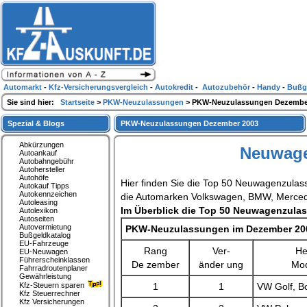
Automarkt
-
Kfz-Versicherungsvergleich
-
Autokredit
-
Autozubehör
-
Handy
-
Bußg
Sie sind hier:
Startseite
>
PKW-Neuzulassungen
> PKW-Neuzulassungen Dezember
Spezial & Blogs
PKW-Neuzulassungen Dezember 2003
Abkürzungen
Neuwage
Autoankauf
Autobahngebühr
Autohersteller
Autohöfe
Hier finden Sie die Top 50 Neuwagenzulas
Autokauf Tipps
Autokennzeichen
die Automarken Volkswagen, BMW, Merced
Autoleasing
Im Überblick die Top 50 Neuwagenzula
Autolexikon
Autoseiten
Autovermietung
PKW-Neuzulassungen im Dezember 20
Bußgeldkatalog
EU-Fahrzeuge
Rang
Ver-
H
EU-Neuwagen
Führerscheinklassen
De
zember
änder
ung
Mod
Fahrradroutenplaner
Gewährleistung
Kfz-Steuern sparen
1
1
VW Golf, B
Kfz Steuerrechner
Kfz Versicherungen