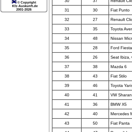
30
37
Renault Cli
© Copyright
Kfz-Auskunft.de
2001-2026
31
30
Fiat Punto
32
27
Renault Cli
33
35
Toyota Aven
34
48
Nissan Mic
35
28
Ford Fiesta
36
26
Seat Ibiza,
37
38
Mazda 6
38
43
Fiat Stilo
39
46
Toyota Yari
40
41
VW Sharan
41
36
BMW X5
42
40
Mercedes 
43
50
Fiat Panta