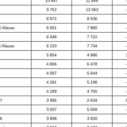
10 647
11 844
9 752
12 062
8 972
8 636
-Klasse
6 561
7 860
6 448
7 722
-Klasse
6 233
7 734
5 854
4 886
4 806
6 478
4 587
5 644
4 281
5 198
4 189
4 755
07
3 995
2 634
3 937
5 658
06
3 898
3 820