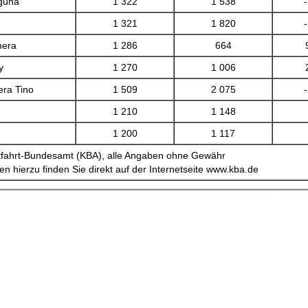
guna
1 322
1 538
1 321
1 820
mera
1 286
664
y
1 270
1 006
era Tino
1 509
2 075
1 210
1 148
1 200
1 117
ftfahrt-Bundesamt (KBA), alle Angaben ohne Gewähr
en hierzu finden Sie direkt auf der Internetseite www.kba.de