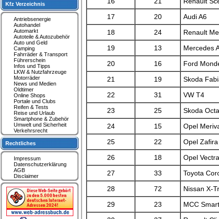
16
21
Renault Sc
Kfz Verzeichnis
17
20
Audi A6
Antriebsenergie
Autohandel
Automarkt
18
24
Renault M
Autoteile & Autozubehör
Auto und Geld
19
13
Mercedes A
Camping
Fahrräder & Transport
Führerschein
20
16
Ford Mond
Infos und Tipps
LKW & Nutzfahrzeuge
Motorräder
21
19
Skoda Fabi
News und Medien
Oldtimer
22
31
VW T4
Online Shops
Portale und Clubs
Reifen & Tests
23
25
Skoda Octa
Reise und Urlaub
Smartphone & Zubehör
Umwelt und Sicherheit
24
15
Opel Meriv
Verkehrsrecht
25
22
Opel Zafira
Rechtliches
26
18
Opel Vectr
Impressum
Datenschutzerklärung
AGB
27
33
Toyota Coro
Disclaimer
28
72
Nissan X-Tr
29
23
MCC Smar