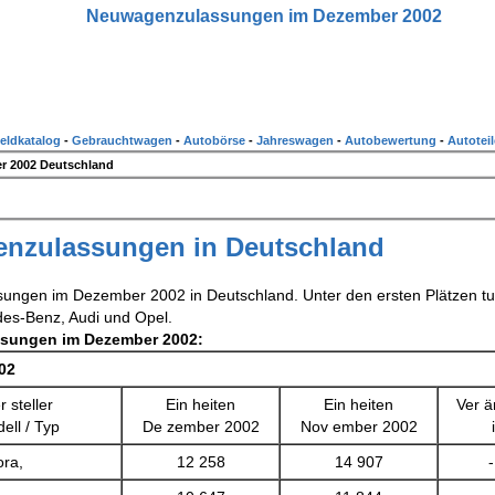
Neuwagenzulassungen im Dezember 2002
eldkatalog
-
Gebrauchtwagen
-
Autobörse
-
Jahreswagen
-
Autobewertung
-
Autoteil
 2002 Deutschland
nzulassungen in Deutschland
sungen im Dezember 2002 in Deutschland. Unter den ersten Plätzen t
es-Benz, Audi und Opel.
ssungen im Dezember 2002:
02
er
steller
Ein
heiten
Ein
heiten
Ver
ä
ell / Typ
De
zember 2002
Nov
ember 2002
ora,
12 258
14 907