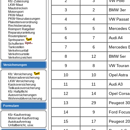
2
3
VW Polo
Kfz-Zulassung
LKW-Maut
Mautstrecken
3
2
BMW 3er
Motorsport
PKW-Maut
PKW-Neuzulassungen
4
4
VW Passat
Plakettenverordnung
Rechtsberatung
5
5
Mercedes C
Reimport Ratgeber
Reparaturanleitung
Routenplaner
6
7
Audi A4
Spritsparen
Schulferien
7
6
Mercedes E
Tankstellen
Verkehrsunfall
Verkehrsurteile
8
12
BMW 5er
Verkehrszeichen
Versicherungen
9
8
VW Touran
Kfz Versicherung
10
10
Opel Astra
Motorradversicherung
LKW Versicherung
11
11
Audi A3
Kaskoversicherung
Teilkaskoversicherung
Kfz Haftpflicht
12
14
Opel Corsa
Autoversicherungen
Wohnmobilversicherung
13
29
Peugeot 3
Formulare
14
9
Ford Focus
Kfz-Kaufvertrag
Motorrad-Kaufvertrag
15
17
Peugeot 2
Autokaufvertrag
Unfallbericht, usw.