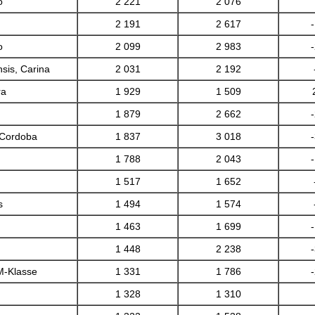
o
2 221
2 076
2 191
2 617
o
2 099
2 983
sis, Carina
2 031
2 192
ra
1 929
1 509
1 879
2 662
 Cordoba
1 837
3 018
1 788
2 043
1 517
1 652
s
1 494
1 574
1 463
1 699
1 448
2 238
M-Klasse
1 331
1 786
1 328
1 310