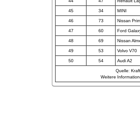
44
47
Renault La
45
34
MINI
46
73
Nissan Pri
47
60
Ford Galax
48
69
Nissan Alm
49
53
Volvo V70
50
54
Audi A2
Quelle: Kra
Weitere Information