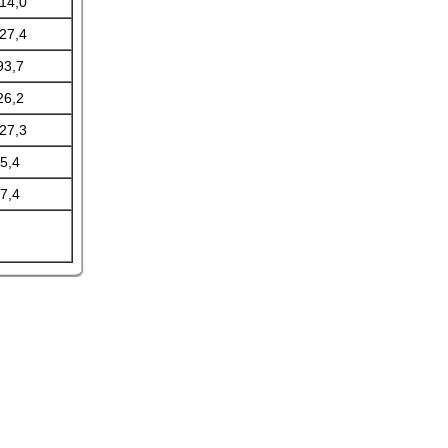
-14,0
-27,4
93,7
26,2
-27,3
5,4
7,4