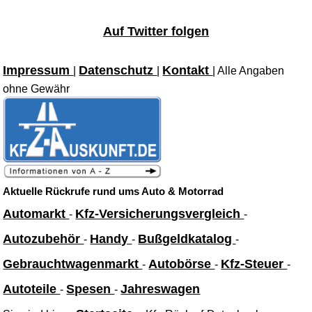
Auf Twitter folgen
Impressum
Datenschutz
Kontakt
|
|
| Alle Angaben
ohne Gewähr
Aktuelle Rückrufe rund ums Auto & Motorrad
Automarkt
Kfz-Versicherungsvergleich
-
-
Autozubehör
Handy
Bußgeldkatalog
-
-
-
Gebrauchtwagenmarkt
Autobörse
Kfz-Steuer
-
-
-
Autoteile
Spesen
Jahreswagen
-
-