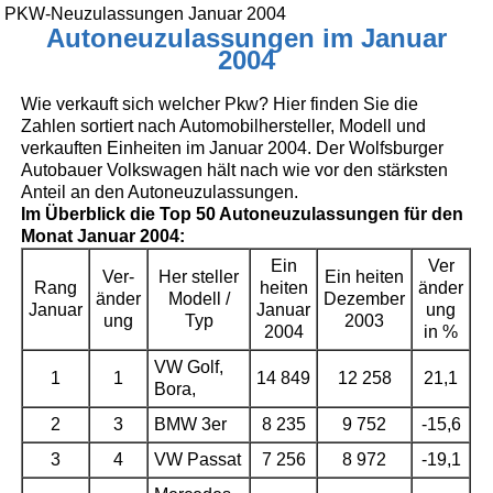
PKW-Neuzulassungen Januar 2004
Autoneuzulassungen im Januar
2004
Wie verkauft sich welcher Pkw? Hier finden Sie die
Zahlen sortiert nach Automobilhersteller, Modell und
verkauften Einheiten im Januar 2004. Der Wolfsburger
Autobauer Volkswagen hält nach wie vor den stärksten
Anteil an den Autoneuzulassungen.
Im Überblick die Top 50 Autoneuzulassungen für den
Monat Januar 2004:
Ein
Ver
Ver-
Her
steller
Ein
heiten
Rang
heiten
änder
änder
Modell /
Dezember
Januar
Januar
ung
ung
Typ
2003
2004
in %
VW Golf,
1
1
14 849
12 258
21,1
Bora,
2
3
BMW 3er
8 235
9 752
-15,6
3
4
VW Passat
7 256
8 972
-19,1