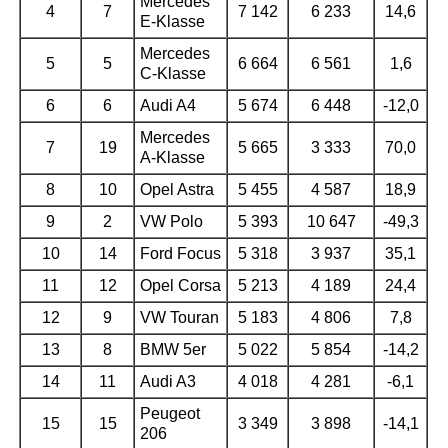
Mercedes
4
7
7 142
6 233
14,6
E-Klasse
Mercedes
5
5
6 664
6 561
1,6
C-Klasse
6
6
Audi A4
5 674
6 448
-12,0
Mercedes
7
19
5 665
3 333
70,0
A-Klasse
8
10
Opel Astra
5 455
4 587
18,9
9
2
VW Polo
5 393
10 647
-49,3
10
14
Ford Focus
5 318
3 937
35,1
11
12
Opel Corsa
5 213
4 189
24,4
12
9
VW Touran
5 183
4 806
7,8
13
8
BMW 5er
5 022
5 854
-14,2
14
11
Audi A3
4 018
4 281
-6,1
Peugeot
15
15
3 349
3 898
-14,1
206