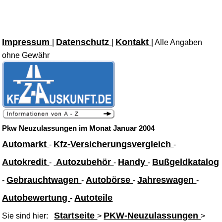
Impressum
Datenschutz
Kontakt
|
|
| Alle Angaben
ohne Gewähr
Pkw Neuzulassungen im Monat Januar 2004
Automarkt
Kfz-Versicherungsvergleich
-
-
Autokredit
Autozubehör
Handy
Bußgeldkatalog
-
-
-
Gebrauchtwagen
Autobörse
Jahreswagen
-
-
-
-
Autobewertung
Autoteile
-
Startseite
PKW-Neuzulassungen
Sie sind hier:
>
>