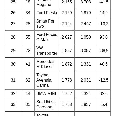
25
18
2 165
3 703
-41,5
Megane
26
34
Ford Fiesta
2 159
1 879
14,9
Smart For
27
28
2 124
2 447
-13,2
Two
Ford Focus
28
55
2 027
1 050
93,0
C-Max
VW
29
22
1 887
3 087
-38,9
Transporter
Mercedes
30
41
1 872
1 331
40,6
M-Klasse
Toyota
31
32
Avensis,
1 778
2 031
-12,5
Carina
32
44
BMW MINI
1 752
1 321
32,6
Seat Ibiza,
33
35
1 738
1 837
-5,4
Cordoba
Toyota