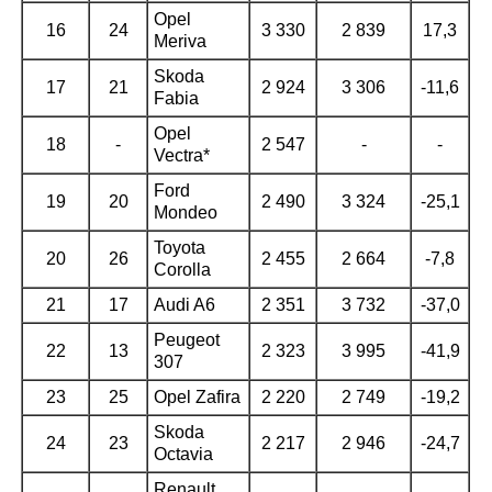
Opel
16
24
3 330
2 839
17,3
Meriva
Skoda
17
21
2 924
3 306
-11,6
Fabia
Opel
18
-
2 547
-
-
Vectra*
Ford
19
20
2 490
3 324
-25,1
Mondeo
Toyota
20
26
2 455
2 664
-7,8
Corolla
21
17
Audi A6
2 351
3 732
-37,0
Peugeot
22
13
2 323
3 995
-41,9
307
23
25
Opel Zafira
2 220
2 749
-19,2
Skoda
24
23
2 217
2 946
-24,7
Octavia
Renault