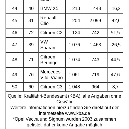
44
40
BMW X5
1 213
1 448
-16,2
Renault
45
31
1 204
2 099
-42,6
Clio
46
72
Citroen C2
1 124
742
51,5
VW
47
39
1 076
1 463
-26,5
Sharan
Citroen
48
71
1 074
743
44,5
Berlingo
Mercedes
49
76
1 061
719
47,6
Vito, Viano
50
60
Citroen C3
1 048
964
8,7
Quelle: Kraftfahrt-Bundesamt (KBA), alle Angaben ohne
Gewähr
Weitere Informationen hierzu finden Sie direkt auf der
Internetseite www.kba.de
*Opel Vectra und Signum wurden 2003 zusammen
gelistet, daher keine Angabe möglich