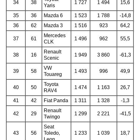
34
38
1 727
1 494
15,6
Yaris
35
36
Mazda 6
1 523
1 788
-14,8
36
62
Mazda 3
1 516
923
64,2
Mercedes
37
61
1 496
962
55,5
CLK
Renault
38
16
1 949
3 860
-61,3
Scenic
VW
39
58
1 493
996
49,9
Touareg
Toyota
40
50
1 474
1 163
26,7
RAV4
41
42
Fiat Panda
1 311
1 328
-1,3
Renault
42
29
1 299
2 221
-41,5
Twingo
Seat
43
56
Toledo,
1 233
1 039
18,7
Leon