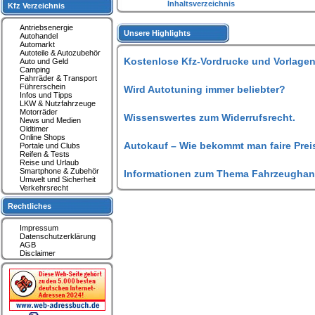
Inhaltsverzeichnis
Kfz Verzeichnis
Antriebsenergie
Unsere Highlights
Autohandel
Automarkt
Autoteile & Autozubehör
Kostenlose Kfz-Vordrucke und Vorlagen
Auto und Geld
Camping
Fahrräder & Transport
Führerschein
Wird Autotuning immer beliebter?
Infos und Tipps
LKW & Nutzfahrzeuge
Motorräder
Wissenswertes zum Widerrufsrecht.
News und Medien
Oldtimer
Online Shops
Autokauf – Wie bekommt man faire Prei
Portale und Clubs
Reifen & Tests
Reise und Urlaub
Smartphone & Zubehör
Informationen zum Thema Fahrzeughan
Umwelt und Sicherheit
Verkehrsrecht
Rechtliches
Impressum
Datenschutzerklärung
AGB
Disclaimer