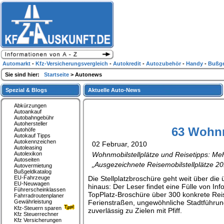
Automarkt
-
Kfz-Versicherungsvergleich
-
Autokredit
-
Autozubehör
-
Handy
-
Bußge
Sie sind hier:
Startseite
> Autonews
Spezial & Blogs
Aktuelle Auto-News
Abkürzungen
Autoankauf
Autobahngebühr
Autohersteller
63 Wohnm
Autohöfe
Autokauf Tipps
Autokennzeichen
02 Februar, 2010
Autoleasing
Autolexikon
Wohnmobilstellplätze und Reisetipps: Me
Autoseiten
„Ausgezeichnete Reisemobilstellplätze 201
Autovermietung
Bußgeldkatalog
EU-Fahrzeuge
Die Stellplatzbroschüre geht weit über di
EU-Neuwagen
hinaus: Der Leser findet eine Fülle von I
Führerscheinklassen
TopPlatz-Broschüre über 300 konkrete Rei
Fahrradroutenplaner
Gewährleistung
Ferienstraßen, ungewöhnliche Stadtführung
Kfz-Steuern sparen
zuverlässig zu Zielen mit Pfiff.
Kfz Steuerrechner
Kfz Versicherungen