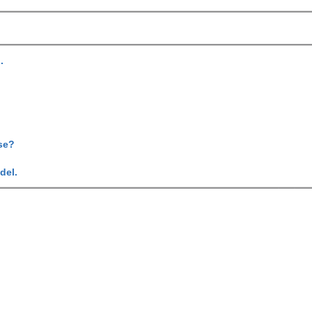
.
se?
del.