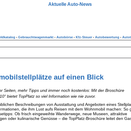
Aktuelle Auto-News
ldkatalog
-
Gebrauchtwagenmarkt
-
Autobörse
-
Kfz-Steuer
-
Autobewertung
-
Autot
obilstellplätze auf einen Blick
hr Seiten, mehr Tipps und immer noch kostenlos: Mit der Broschüre
0“ bietet TopPlatz so viel Information wie nie zuvor.
e üblichen Beschreibungen von Ausstattung und Angeboten eines Stellpl
nformationen, die ihm Lust aufs Reisen mit dem Wohnmobil machen: So g
setipps: Ob frisch eingeweihte Wanderwege, neue Museen, attraktive
en oder kulinarische Genüsse – die TopPlatz-Broschüre leitet den Ga