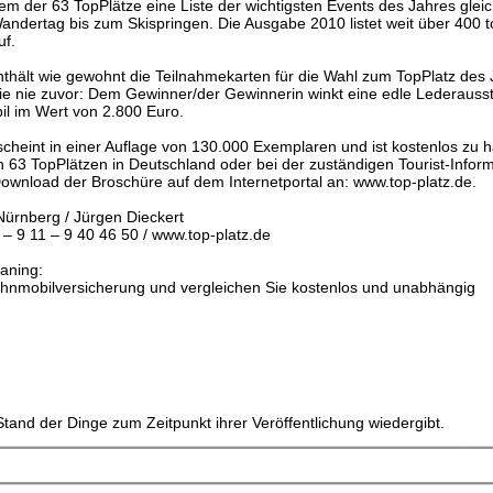
dem der 63 TopPlätze eine Liste der wichtigsten Events des Jahres glei
andertag bis zum Skispringen. Die Ausgabe 2010 listet weit über 400 t
uf.
thält wie gewohnt die Teilnahmekarten für die Wahl zum TopPlatz des
 wie nie zuvor: Dem Gewinner/der Gewinnerin winkt eine edle Lederauss
il im Wert von 2.800 Euro.
cheint in einer Auflage von 130.000 Exemplaren und ist kostenlos zu 
en 63 TopPlätzen in Deutschland oder bei der zuständigen Tourist-Inform
 Download der Broschüre auf dem Internetportal an: www.top-platz.de.
ürnberg / Jürgen Dieckert
 – 9 11 – 9 40 46 50 / www.top-platz.de
aning:
hnmobilversicherung und vergleichen Sie kostenlos und unabhängig
tand der Dinge zum Zeitpunkt ihrer Veröffentlichung wiedergibt.