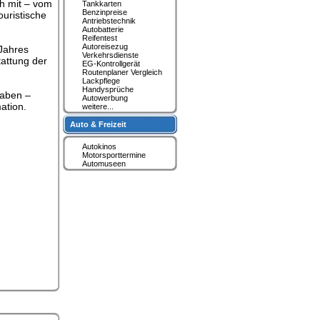
ch mit – vom
Tankkarten
Benzinpreise
ouristische
Antriebstechnik
Autobatterie
Reifentest
Autoreisezug
 Jahres
Verkehrsdienste
tattung der
EG-Kontrollgerät
Routenplaner Vergleich
Lackpflege
Handysprüche
haben –
Autowerbung
ation.
weitere...
Auto & Freizeit
Autokinos
Motorsporttermine
Automuseen