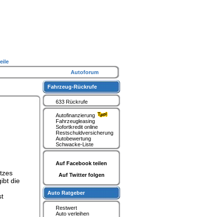
eile
Autoforum
Fahrzeug-Rückrufe
633 Rückrufe
Autofinanzierung
Fahrzeugleasing
Sofortkredit online
Restschuldversicherung
Autobewertung
Schwacke-Liste
Auf Facebook teilen
atzes
Auf Twitter folgen
ibt die
Auto Ratgeber
st
Restwert
Auto verleihen