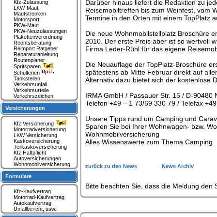
Darüber hinaus liefert die Redaktion zu je
Kfz-Zulassung
LKW-Maut
Reisemobiltreffen bis zum Weinfest, vom W
Mautstrecken
Termine in den Orten mit einem TopPlatz a
Motorsport
PKW-Maut
PKW-Neuzulassungen
Die neue Wohnmobilstellplatz Broschüre en
Plakettenverordnung
2010. Der erste Preis aber ist so wertvoll
Rechtsberatung
Firma Leder-Rühl für das eigene Reisemob
Reimport Ratgeber
Reparaturanleitung
Routenplaner
Die Neuauflage der TopPlatz-Broschüre ers
Spritsparen
spätestens ab Mitte Februar direkt auf all
Schulferien
Tankstellen
Alternativ dazu bietet sich der kostenlose
Verkehrsunfall
Verkehrsurteile
IRMA GmbH / Passauer Str. 15 / D-90480 N
Verkehrszeichen
Telefon +49 – 1 73/69 330 79 / Telefax +49
Versicherungen
Unsere Tipps rund um Camping und Carav
Kfz Versicherung
Sparen Sie bei Ihrer Wohnwagen- bzw. Wo
Motorradversicherung
Wohnmobilversicherung
LKW Versicherung
Kaskoversicherung
Alles Wissenswerte zum Thema Camping
Teilkaskoversicherung
Kfz Haftpflicht
Autoversicherungen
Wohnmobilversicherung
zurück zu den News
News Archiv
Formulare
Bitte beachten Sie, dass die Meldung den S
Kfz-Kaufvertrag
Motorrad-Kaufvertrag
Autokaufvertrag
Unfallbericht, usw.