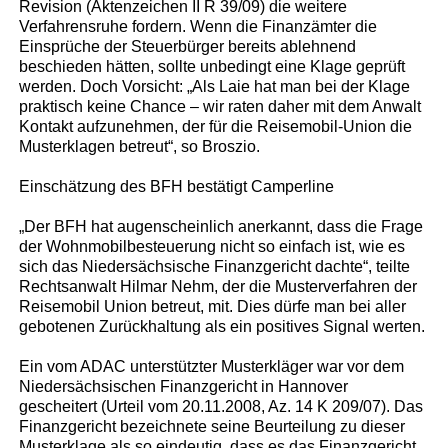
Revision (Aktenzeichen II R 39/09) die weitere
Verfahrensruhe fordern. Wenn die Finanzämter die
Einsprüche der Steuerbürger bereits ablehnend
beschieden hätten, sollte unbedingt eine Klage geprüft
werden. Doch Vorsicht: „Als Laie hat man bei der Klage
praktisch keine Chance – wir raten daher mit dem Anwalt
Kontakt aufzunehmen, der für die Reisemobil-Union die
Musterklagen betreut“, so Broszio.
Einschätzung des BFH bestätigt Camperline
„Der BFH hat augenscheinlich anerkannt, dass die Frage
der Wohnmobilbesteuerung nicht so einfach ist, wie es
sich das Niedersächsische Finanzgericht dachte“, teilte
Rechtsanwalt Hilmar Nehm, der die Musterverfahren der
Reisemobil Union betreut, mit. Dies dürfe man bei aller
gebotenen Zurückhaltung als ein positives Signal werten.
Ein vom ADAC unterstützter Musterkläger war vor dem
Niedersächsischen Finanzgericht in Hannover
gescheitert (Urteil vom 20.11.2008, Az. 14 K 209/07). Das
Finanzgericht bezeichnete seine Beurteilung zu dieser
Musterklage als so eindeutig, dass es das Finanzgericht