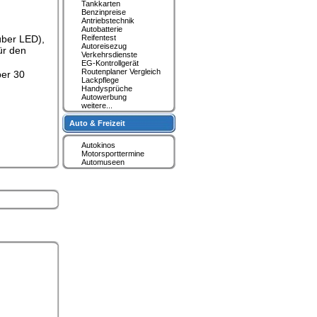
Tankkarten
Benzinpreise
Antriebstechnik
Autobatterie
über LED),
Reifentest
Autoreisezug
ür den
Verkehrsdienste
EG-Kontrollgerät
Routenplaner Vergleich
ber 30
Lackpflege
Handysprüche
Autowerbung
weitere...
Auto & Freizeit
Autokinos
Motorsporttermine
Automuseen