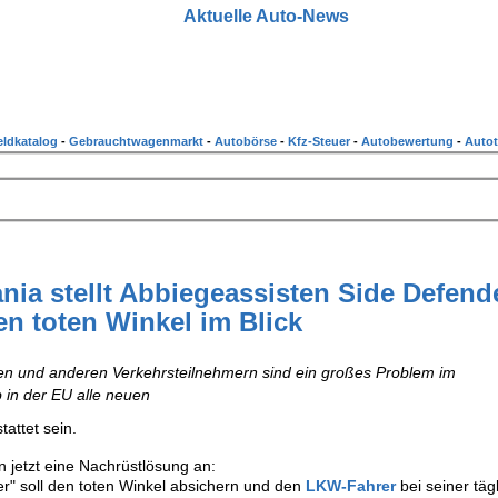
Aktuelle Auto-News
ldkatalog
-
Gebrauchtwagenmarkt
-
Autobörse
-
Kfz-Steuer
-
Autobewertung
-
Autot
ia stellt Abbiegeassisten Side Defende
en toten Winkel im Blick
en und anderen Verkehrsteilnehmern sind ein großes Problem im
in der EU alle neuen
attet sein.
 jetzt eine Nachrüstlösung an:
r" soll den toten Winkel absichern und den
LKW-Fahrer
bei seiner täg