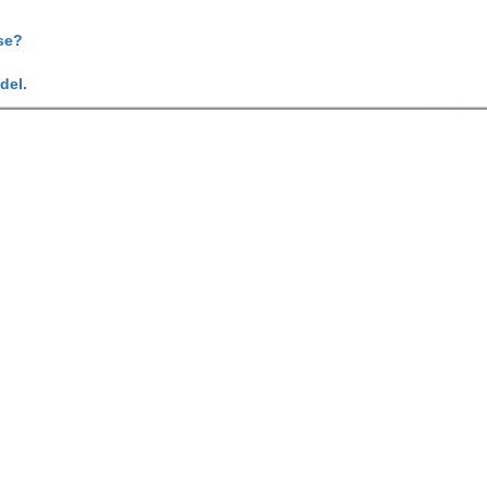
se?
del.