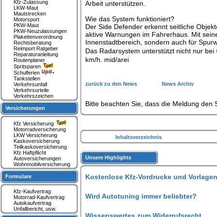
Kfz-Zulassung
Arbeit unterstützen.
LKW-Maut
Mautstrecken
Wie das System funktioniert?
Motorsport
PKW-Maut
Der Side Defender erkennt seitliche Objekt
PKW-Neuzulassungen
aktive Warnungen im Fahrerhaus. Mit sein
Plakettenverordnung
Innenstadtbereich, sondern auch für Spurw
Rechtsberatung
Reimport Ratgeber
Das Radarsystem unterstützt nicht nur bei
Reparaturanleitung
km/h. mid/arei
Routenplaner
Spritsparen
Schulferien
Tankstellen
zurück zu den News
News Archiv
Verkehrsunfall
Verkehrsurteile
Verkehrszeichen
Bitte beachten Sie, dass die Meldung den S
Versicherungen
Kfz Versicherung
Motorradversicherung
LKW Versicherung
Inhaltsverzeichnis
Kaskoversicherung
Teilkaskoversicherung
Kfz Haftpflicht
Unsere Highlights
Autoversicherungen
Wohnmobilversicherung
Kostenlose Kfz-Vordrucke und Vorlagen
Formulare
Kfz-Kaufvertrag
Wird Autotuning immer beliebter?
Motorrad-Kaufvertrag
Autokaufvertrag
Unfallbericht, usw.
Wissenswertes zum Widerrufsrecht.