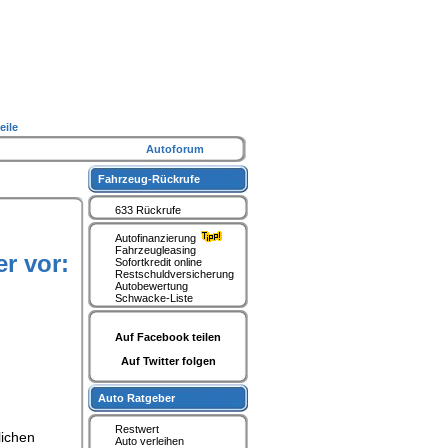
eile
Autoforum
Fahrzeug-Rückrufe
633 Rückrufe
Autofinanzierung
Fahrzeugleasing
r vor:
Sofortkredit online
Restschuldversicherung
Autobewertung
Schwacke-Liste
Auf Facebook teilen
Auf Twitter folgen
Auto Ratgeber
Restwert
lichen
Auto verleihen