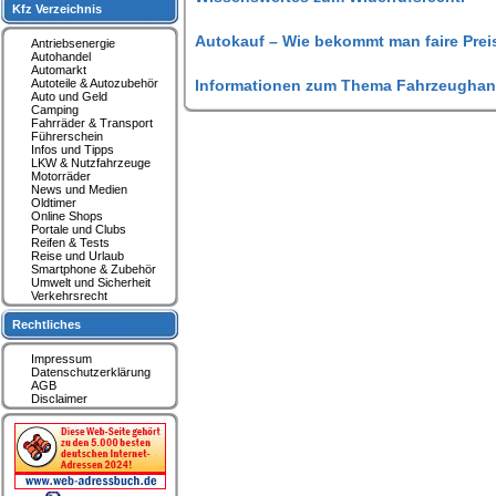
Kfz Verzeichnis
Autokauf – Wie bekommt man faire Prei
Antriebsenergie
Autohandel
Automarkt
Autoteile & Autozubehör
Informationen zum Thema Fahrzeughan
Auto und Geld
Camping
Fahrräder & Transport
Führerschein
Infos und Tipps
LKW & Nutzfahrzeuge
Motorräder
News und Medien
Oldtimer
Online Shops
Portale und Clubs
Reifen & Tests
Reise und Urlaub
Smartphone & Zubehör
Umwelt und Sicherheit
Verkehrsrecht
Rechtliches
Impressum
Datenschutzerklärung
AGB
Disclaimer