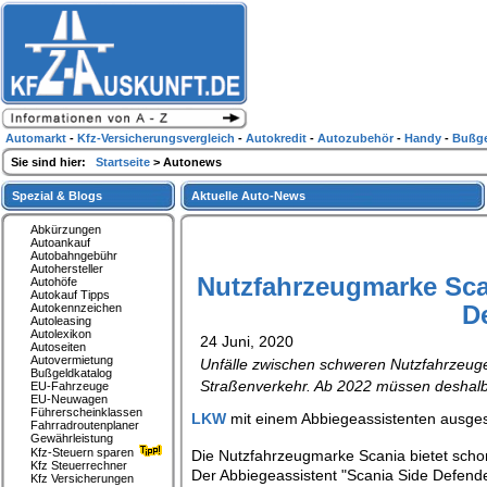
Automarkt
-
Kfz-Versicherungsvergleich
-
Autokredit
-
Autozubehör
-
Handy
-
Bußge
Sie sind hier:
Startseite
> Autonews
Spezial & Blogs
Aktuelle Auto-News
Abkürzungen
Autoankauf
Autobahngebühr
Autohersteller
Nutzfahrzeugmarke Scan
Autohöfe
Autokauf Tipps
D
Autokennzeichen
Autoleasing
Autolexikon
24 Juni, 2020
Autoseiten
Autovermietung
Unfälle zwischen schweren Nutzfahrzeug
Bußgeldkatalog
Straßenverkehr. Ab 2022 müssen deshalb 
EU-Fahrzeuge
EU-Neuwagen
Führerscheinklassen
LKW
mit einem Abbiegeassistenten ausgest
Fahrradroutenplaner
Gewährleistung
Kfz-Steuern sparen
Die Nutzfahrzeugmarke Scania bietet schon
Kfz Steuerrechner
Der Abbiegeassistent "Scania Side Defende
Kfz Versicherungen