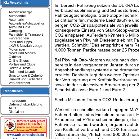
Kfz Verzeichnis
Im Bereich Fahrzeug setzen die DEKRA Ex
Verbrauchsoptimierung und Schadstoffred
Antriebsenergie
Fahrzeugtechnologie. Start-Stopp-Technik
Autohandel
Automarkt
Leichtlaufreifen, moderne Leichtlauf?le u
Autoteile & Autozubehör
bergen CO2-Einsparpotenziale von jeweils 2
Auto und Geld
konsequente Einsatz von Start-Stopp-Aut
Camping
Fahrräder & Transport
CO2 einsparen. Au?erdem k?nnten 6 Millio
Führerschein
zugelassenen Pkw mit Dieselantrieb mit Par
Infos und Tipps
werden. Schmidt: "Das entspricht einem R
LKW & Nutzfahrzeuge
Motorräder
4.000 Tonnen Partikelmasse oder 25 Prozen
News und Medien
Oldtimer
Bei Pkw mit Otto-Motoren wurde nach de
Online Shops
Portale und Clubs
bereits in den vergangenen Jahren durch
Reifen & Tests
Abgasbehandlungssysteme eine dramatisc
Reise und Urlaub
erreicht. Deshalb liegt das weitere Optimier
Smartphone & Zubehör
Umwelt und Sicherheit
der Verringerung des Kraftstoffverbrauch
Verkehrsrecht
sowie in der sukzessiven Erneuerung der 2
Schadstoffklasse Euro 1 und Euro 2.
Rechtliches
Sechs Millionen Tonnen CO2-Reduzierung
Impressum
Datenschutzerklärung
AGB
Wesentlich schneller wirken hingegen Ma
Disclaimer
Fahrverhalten jedes Einzelnen ansetzen.
Akademie mit F?hrerscheinneulingen, die gez
Fahrweise trainiert wurden, ergaben auf 
von Kraftstoffverbrauch und CO2-Emissione
"Allein durch die j?hrlich rund 900.000 ne