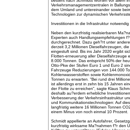
besteht nach Schmidts Worten vor allem in
Verkehrsmanagementzentralen in Ballungsz
dem Umland und untereinander sowie beim
Technologien zur dynamischen Verkehrsst
Investitionen in die Infrastruktur notwendig
Neben den kurzfristig realisierbaren Ma
Experten auch Handlungsempfehlungen f?
durchgerechnet. Dazu geh?rt unter andere
derzeit 3,2 Millionen Dieselfahrzeugen, die
eingestuft sind. Bis ins Jahr 2020 ergibt si
Flotten-erneuerung aller Dieselfahrzeuge e
8.000 Tonnen. Das entspricht 50% der he
Otto-Pkw der Stufen Euro 1 und Euro 2 si
Fahrzeuge Reduzierungen von 144.000 To
Kohlenwasserstoffen sowie Kohlenmonoxi
Tonnen zu erwarten. "Bei rund drei Millio
ist allerdings erst in zehn bis 15 Jahren e
der Flotte zu erreichen", sagte Klaus Schm
deshalb au?erdem erhebliche Investitionen 
Verbesserung der Verkehrsinfrastruktur und
und Kommunikationstechnologien: Auf die
langfristig weitere 16 Millionen Tonnen CO
einem Minus von noch einmal 10 Prozent.
Schmidt appellierte an Autofahrer, Gesetzg
kurzfristig wirksame Ma?nahmen f?r den 