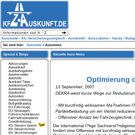
Automarkt
-
Kfz-Versicherungsvergleich
-
Autokredit
-
Autozubehör
-
Handy
-
Bußge
Sie sind hier:
Startseite
> Autonews
Spezial & Blogs
Aktuelle Auto-News
Abkürzungen
Autoankauf
Autobahngebühr
Autohersteller
Optimierung 
Autohöfe
Autokauf Tipps
Autokennzeichen
13 September, 2007
Autoleasing
Autolexikon
DEKRA weist kurze Wege zur Reduzierun
Autoseiten
Autovermietung
Bußgeldkatalog
- Mit kurzfristig wirksamen Ma?nahmen l?
EU-Fahrzeuge
EU-Neuwagen
Partikelbelastung um ein Viertel reduzier
Führerscheinklassen
- Offensiver Ansatz bei Fahrzeugtechnik, 
Fahrradroutenplaner
Gewährleistung
Die international t?tige Sachverst?ndigen
Kfz-Steuern sparen
Kfz Steuerrechner
fordert eine Offensive mit kurzfristig wi
Kfz Versicherungen