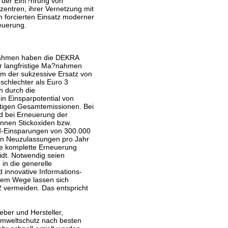
 der Einf?hrung von
entren, ihrer Vernetzung mit
 forcierten Einsatz moderner
euerung.
?nahmen haben die DEKRA
r langfristige Ma?nahmen
m der sukzessive Ersatz von
 schlechter als Euro 3
ch durch die
in Einsparpotential von
utigen Gesamtemissionen. Bei
nd bei Erneuerung der
nnen Stickoxiden bzw.
d-Einsparungen von 300.000
nen Neuzulassungen pro Jahr
ine komplette Erneuerung
idt. Notwendig seien
in die generelle
 innovative Informations-
sem Wege lassen sich
2 vermeiden. Das entspricht
eber und Hersteller,
Umweltschutz nach besten