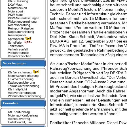
Optimierung des Umweltschutzes im Pkw-Ve
Kfz-Zulassung
heute schnell und nachhaltig einen wirksa
LKW-Maut
Mautstrecken
sauberen Mobilit?t leisten. Mit einem integ
Motorsport
Technik, Fahrer und Infrastruktur gleicher
PKW-Maut
sehr schnell mehr als 15 Millionen Tonnen 
PKW-Neuzulassungen
Plakettenverordnung
gesamten Partikelbelastung vermeiden. Mit
Rechtsberatung
Ma?nahmen k?nnten weitere 16 Millionen
Reimport Ratgeber
Prozent der gesamten Partikelemissionen e
Reparaturanleitung
Routenplaner
Dipl.-Kfm. Klaus Schmidt, Vorstandsvorsi
Spritsparen
DEKRA AG, am 12. September 2007 bei ei
Schulferien
Pkw-IAA in Frankfurt. "Daf?r m?ssen das V
Tankstellen
Verkehrsunfall
geweckt, die gesetzlichen Rahmenbedingu
Verkehrsurteile
entsprechenden Technologien z?gig einges
Verkehrszeichen
Versicherungen
Als europ?ischer Marktf?hrer in der period
Fahrzeug?berwachung und f?hrender Sicher
Kfz Versicherung
industriellen Pr?fgesch?ft verf?gt DEKRA ?
Motorradversicherung
auch im Bereich Umweltschutz. "Der Verkehr
LKW Versicherung
Deutschland einen CO2-Aussto? von rund 1
Kaskoversicherung
Teilkaskoversicherung
56 Prozent des heutigen Fahrzeugbestand
Kfz Haftpflicht
modernen Abgasnormen. Auch die Fahrer s
Autoversicherungen
aufgekl?rt, wie sie selbst zur Schadstoffv
Wohnmobilversicherung
Und ein immenser Teil der Belastungen ent
Formulare
Infrastruktur", konstatierte Klaus Schmidt.
jetzt schnell greifende Ma?nahmen, mit d
Kfz-Kaufvertrag
nachhaltig vermindert werden k?nnen."
Motorrad-Kaufvertrag
Autokaufvertrag
Unfallbericht, usw.
Partikelfilter f?r sechs Millionen Diesel-Pkw