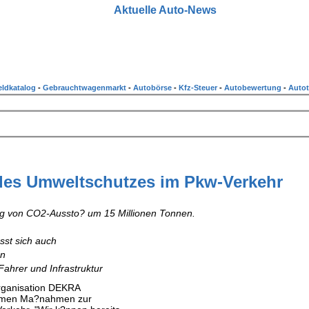
Aktuelle Auto-News
ldkatalog
-
Gebrauchtwagenmarkt
-
Autobörse
-
Kfz-Steuer
-
Autobewertung
-
Autot
des Umweltschutzes im Pkw-Verkehr
g von CO2-Aussto? um 15 Millionen Tonnen.
sst sich auch
en
Fahrer und Infrastruktur
organisation DEKRA
rksamen Ma?nahmen zur