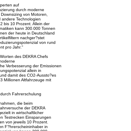
perten auf
uzierung durch moderne
, Downsizing von Motoren,
nd andere Technologien
 bis 10 Prozent. Allein der
omatiken kann 300.000 Tonnen
nen der heute in Deutschland
tikelfiltern nachger?stet
eduzierungspotenzial von rund
t pro Jahr."
n Worten des DEKRA Chefs
 moderne
he Verbesserung der Emissionen
ungspotenzial allein in
s und damit des CO2-Aussto?es
3 Millionen Altfahrzeuge mit
 durch Fahrerschulung
?nahmen, die beim
 Fahrversuche der DEKRA
ielt in wirtschaftlicher
den Testrecken Einsparungen
n von jeweils 10 Prozent.
uen F?hrerscheininhaber in