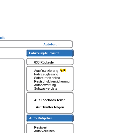
eile
Autoforum
Fahrzeug-Rückrufe
633 Rückrufe
Autofinanzierung
Fahrzeugleasing
Sofortkredit online
Restschuldversicherung
Autobewertung
Schwacke-Liste
Auf Facebook teilen
Auf Twitter folgen
Auto Ratgeber
Restwert
Auto verleihen