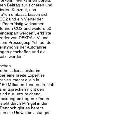
rkehr. "Wir k?nnen bereits
men Beitrag zur sicheren und
rierten Konzept, das
ma?en umfasst, lassen sich
CO2 und ein Viertel der
 l?ngerfristig wirksamen
 Tonnen CO2 und weitere 50
ingespart werden", erkl?rte
tzender von DEKRA e.V. und
nem Pressegespr?ch auf der
erst?ndnis der Autofahrer
ngen geschaffen und die
etzt werden."
ischen
heitsdienstleister im
ber eine breite Expertise
 verursacht allein in
60 Millionen Tonnen pro Jahr.
s entsprechen nicht den
ind nur unzureichend
ermeidung beitragen k?nnen.
steht durch M?ngel in der
 "Dennoch gibt es bereits
enen die Umweltbelastungen