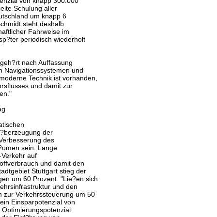
otenzial von knapp 300.000
elte Schulung aller
eutschland um knapp 6
Schmidt steht deshalb
haftlicher Fahrweise im
sp?ter periodisch wiederholt
e geh?rt nach Auffassung
n Navigationssystemen und
moderne Technik ist vorhanden,
rsflusses und damit zur
en."
ag
atischen
?berzeugung der
 Verbesserung des
r?umen sein. Lange
-Verkehr auf
offverbrauch und damit den
dtgebiet Stuttgart stieg der
en um 60 Prozent. "Lie?en sich
ehrsinfrastruktur und den
n zur Verkehrssteuerung um 50
 ein Einsparpotenzial von
. Optimierungspotenzial