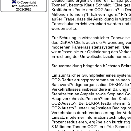
Deutschland ergibt sich hier ein Einsparp
© Copyright
Tonnen", betonte Klaus Schmidt. "Eine gezi
Kfz-Auskunft.de
Kraftfahrer k?nnte den CO2-Aussto? in D
2001-2026
Millionen Tonnen j?hrlich verringern." F?r 
au?er Frage, dass die Ausbildung in wirtsc
Fahrschulunterricht verankert werden und 
werden sollte.
Zur Schulung in wirtschaftlicher Fahrweis
des DEKRA Chefs auch die Anwendung vo
modernen Fahrerassistenzsystemen: "Die 
wir m?ssen sie zur Optimierung des Verkeh
Erreichung der Umweltschutzziele nur nutz
Stauvermeidung bringt den h?chsten Beitr
Ein zus?tzlicher Grundpfeiler eines system
CO2-Reduzierungsprogramms muss nach 
Sachverst?ndigenorganisation DEKRA die
Verkehrsflusses insbesondere in Ballungs
Standzeiten an Ampeln sowie Stop and Go
Hauptverkehrsstra?en erh?hen den Kraftst
CO2-Aussto?. Bei DEKRA Testfahrten im Sta
CO2-Aussto? unter ung?nstigen Bedingung
Verkehrstaus durch Verbesserung der Verk
Einsatz moderner Informationstechnologie
Prozent reduzieren, erg?be sich kurzfristig
8 Millionen Tonnen CO2", erkl?rte Schmidt