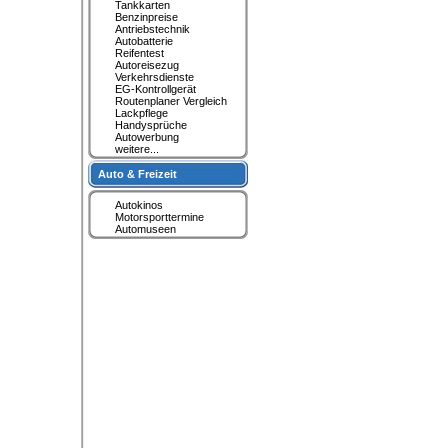
Tankkarten
Benzinpreise
Antriebstechnik
Autobatterie
Reifentest
Autoreisezug
Verkehrsdienste
EG-Kontrollgerät
Routenplaner Vergleich
Lackpflege
Handysprüche
Autowerbung
weitere...
Auto & Freizeit
Autokinos
Motorsporttermine
Automuseen