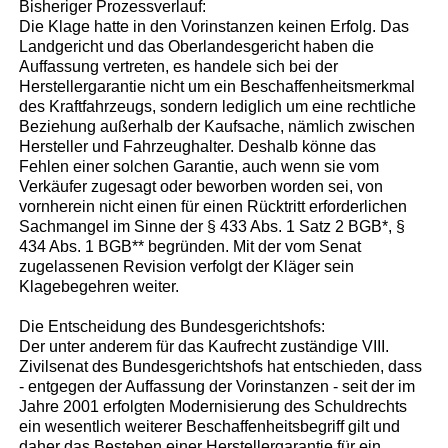
Bisheriger Prozessverlauf:
Die Klage hatte in den Vorinstanzen keinen Erfolg. Das
Landgericht und das Oberlandesgericht haben die
Auffassung vertreten, es handele sich bei der
Herstellergarantie nicht um ein Beschaffenheitsmerkmal
des Kraftfahrzeugs, sondern lediglich um eine rechtliche
Beziehung außerhalb der Kaufsache, nämlich zwischen
Hersteller und Fahrzeughalter. Deshalb könne das
Fehlen einer solchen Garantie, auch wenn sie vom
Verkäufer zugesagt oder beworben worden sei, von
vornherein nicht einen für einen Rücktritt erforderlichen
Sachmangel im Sinne der § 433 Abs. 1 Satz 2 BGB*, §
434 Abs. 1 BGB** begründen. Mit der vom Senat
zugelassenen Revision verfolgt der Kläger sein
Klagebegehren weiter.
Die Entscheidung des Bundesgerichtshofs:
Der unter anderem für das Kaufrecht zuständige VIII.
Zivilsenat des Bundesgerichtshofs hat entschieden, dass
- entgegen der Auffassung der Vorinstanzen - seit der im
Jahre 2001 erfolgten Modernisierung des Schuldrechts
ein wesentlich weiterer Beschaffenheitsbegriff gilt und
daher das Bestehen einer Herstellergarantie für ein