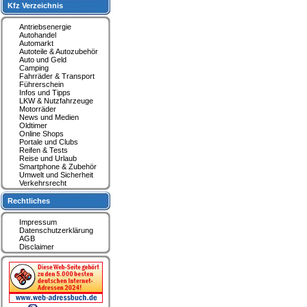
Kfz Verzeichnis
Antriebsenergie
Autohandel
Automarkt
Autoteile & Autozubehör
Auto und Geld
Camping
Fahrräder & Transport
Führerschein
Infos und Tipps
LKW & Nutzfahrzeuge
Motorräder
News und Medien
Oldtimer
Online Shops
Portale und Clubs
Reifen & Tests
Reise und Urlaub
Smartphone & Zubehör
Umwelt und Sicherheit
Verkehrsrecht
Rechtliches
Impressum
Datenschutzerklärung
AGB
Disclaimer