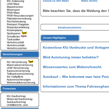
zurück zu den News
News Archiv
Kfz-Zulassung
LKW-Maut
Mautstrecken
Motorsport
Bitte beachten Sie, dass die Meldung den S
PKW-Maut
PKW-Neuzulassungen
Plakettenverordnung
Rechtsberatung
Reimport Ratgeber
Reparaturanleitung
Inhaltsverzeichnis
Routenplaner
Spritsparen
Schulferien
Unsere Highlights
Tankstellen
Verkehrsunfall
Verkehrsurteile
Kostenlose Kfz-Vordrucke und Vorlagen
Verkehrszeichen
Versicherungen
Wird Autotuning immer beliebter?
Kfz Versicherung
Motorradversicherung
Wissenswertes zum Widerrufsrecht.
LKW Versicherung
Kaskoversicherung
Teilkaskoversicherung
Autokauf – Wie bekommt man faire Prei
Kfz Haftpflicht
Autoversicherungen
Wohnmobilversicherung
Informationen zum Thema Fahrzeughan
Formulare
Kfz-Kaufvertrag
Motorrad-Kaufvertrag
Autokaufvertrag
Unfallbericht, usw.