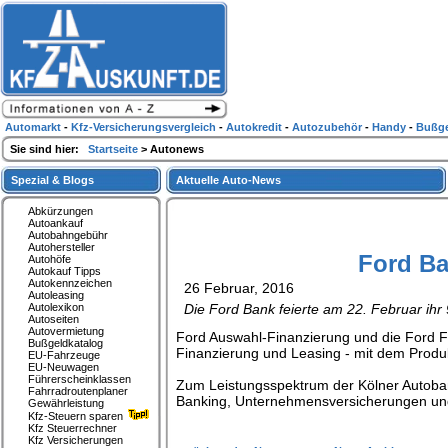
Automarkt
-
Kfz-Versicherungsvergleich
-
Autokredit
-
Autozubehör
-
Handy
-
Bußge
Sie sind hier:
Startseite
> Autonews
Spezial & Blogs
Aktuelle Auto-News
Abkürzungen
Autoankauf
Autobahngebühr
Autohersteller
Ford Ba
Autohöfe
Autokauf Tipps
Autokennzeichen
26 Februar, 2016
Autoleasing
Autolexikon
Die Ford Bank feierte am 22. Februar ihr
Autoseiten
Autovermietung
Ford Auswahl-Finanzierung und die Ford F
Bußgeldkatalog
Finanzierung und Leasing - mit dem Produ
EU-Fahrzeuge
EU-Neuwagen
Führerscheinklassen
Zum Leistungsspektrum der Kölner Autobank
Fahrradroutenplaner
Banking, Unternehmensversicherungen und
Gewährleistung
Kfz-Steuern sparen
Kfz Steuerrechner
Kfz Versicherungen