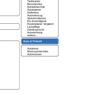
Tankkarten
Benzinpreise
Antriebstechnik
Autobatterie
Reifentest
Autoreisezug
Verkehrsdienste
EG-Kontrollgerät
Routenplaner Vergleich
Lackpflege
Handysprüche
Autowerbung
weitere...
Auto & Freizeit
Autokinos
Motorsporttermine
Automuseen