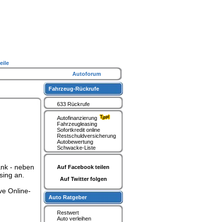
eile
Autoforum
Fahrzeug-Rückrufe
633 Rückrufe
Autofinanzierung
Fahrzeugleasing
Sofortkredit online
Restschuldversicherung
Autobewertung
Schwacke-Liste
ank - neben
Auf Facebook teilen
sing an.
Auf Twitter folgen
ve Online-
Auto Ratgeber
Restwert
Auto verleihen