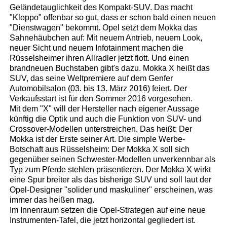
Geländetauglichkeit des Kompakt-SUV. Das macht
"Kloppo" offenbar so gut, dass er schon bald einen neuen
"Dienstwagen" bekommt. Opel setzt dem Mokka das
Sahnehäubchen auf: Mit neuem Antrieb, neuem Look,
neuer Sicht und neuem Infotainment machen die
Rüsselsheimer ihren Allradler jetzt flott. Und einen
brandneuen Buchstaben gibt's dazu. Mokka X heißt das
SUV, das seine Weltpremiere auf dem Genfer
Automobilsalon (03. bis 13. März 2016) feiert. Der
Verkaufsstart ist für den Sommer 2016 vorgesehen.
Mit dem "X" will der Hersteller nach eigener Aussage
künftig die Optik und auch die Funktion von SUV- und
Crossover-Modellen unterstreichen. Das heißt: Der
Mokka ist der Erste seiner Art. Die simple Werbe-
Botschaft aus Rüsselsheim: Der Mokka X soll sich
gegenüber seinen Schwester-Modellen unverkennbar als
Typ zum Pferde stehlen präsentieren. Der Mokka X wirkt
eine Spur breiter als das bisherige SUV und soll laut der
Opel-Designer "solider und maskuliner" erscheinen, was
immer das heißen mag.
Im Innenraum setzen die Opel-Strategen auf eine neue
Instrumenten-Tafel, die jetzt horizontal gegliedert ist.