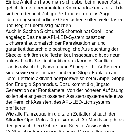
Einige Anleihen habe man sich dabei beim neuen Astra
geholt. In der überarbeiteten Kommando-Zentrale fällt der
sieben oder acht Zoll große Touchscreen ins Auge.
Berührungsempfindliche Oberflächen sollen viele Tasten
und Regler überflüssig machen.
Auch in Sachen Sicht und Sicherheit hat Opel Hand
angelegt: Das neue AFL-LED-System passt den
Lichtstrahl automatisch der Fahrsituation an und
garantiert dadurch die bestmögliche Ausleuchtung der
Strecke, erklären die Techniker. Insgesamt gibt es neun
unterschiedliche Lichtfunktionen, darunter Stadtlicht,
Landstraßenlicht, Kurven- und Abbiegelicht. Außerdem
sind sowie eine Einpark- und eine Stopp-Funktion an
Bord. Letztere aktiviert beispielsweise beim Ampel-Stopp
den Energie-Sparmodus. Dazu kommt die jüngste
Generation der Frontkamera. Von der höheren Auflösung
sollen alle angeschlossenen Assistenzsysteme wie etwa
der Fernlicht-Assistent des AFL-LED-Lichtsystems
profitieren.
Wie alle Fahrzeuge im digitalen Zeitalter ist auch der
Allradler Opel Mokka X gut vernetzt. Ab Marktstart gibt es
den persönlichen Online- und Service-Assistenten
OnStar, allerdings gegen Aufpreis. Dazu halten zwei