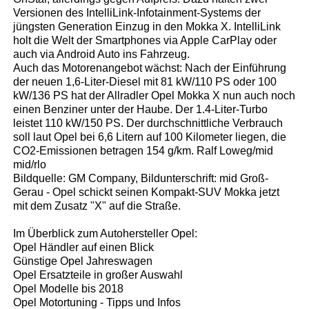
Versionen des IntelliLink-Infotainment-Systems der
jüngsten Generation Einzug in den Mokka X. IntelliLink
holt die Welt der Smartphones via Apple CarPlay oder
auch via Android Auto ins Fahrzeug.
Auch das Motorenangebot wächst: Nach der Einführung
der neuen 1,6-Liter-Diesel mit 81 kW/110 PS oder 100
kW/136 PS hat der Allradler Opel Mokka X nun auch noch
einen Benziner unter der Haube. Der 1.4-Liter-Turbo
leistet 110 kW/150 PS. Der durchschnittliche Verbrauch
soll laut Opel bei 6,6 Litern auf 100 Kilometer liegen, die
CO2-Emissionen betragen 154 g/km. Ralf Loweg/mid
mid/rlo
Bildquelle: GM Company, Bildunterschrift: mid Groß-
Gerau - Opel schickt seinen Kompakt-SUV Mokka jetzt
mit dem Zusatz "X" auf die Straße.
Im Überblick zum Autohersteller Opel:
Opel Händler auf einen Blick
Günstige Opel Jahreswagen
Opel Ersatzteile in großer Auswahl
Opel Modelle bis 2018
Opel Motortuning - Tipps und Infos