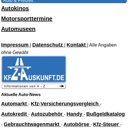
Auto & Freizeit
Autokinos
Motorsporttermine
Automuseen
Impressum
Datenschutz
Kontakt
|
|
| Alle Angaben
ohne Gewähr
Aktuelle Auto-News
Automarkt
Kfz-Versicherungsvergleich
-
-
Autokredit
Autozubehör
Handy
Bußgeldkatalog
-
-
-
Gebrauchtwagenmarkt
Autobörse
Kfz-Steuer
-
-
-
-