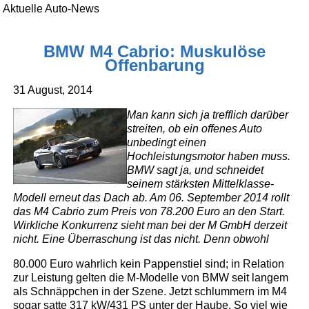
Aktuelle Auto-News
BMW M4 Cabrio: Muskulöse
Offenbarung
31 August, 2014
Man kann sich ja trefflich darüber
streiten, ob ein offenes Auto
unbedingt einen
Hochleistungsmotor haben muss.
BMW sagt ja, und schneidet
seinem stärksten Mittelklasse-
Modell erneut das Dach ab. Am 06. September 2014 rollt
das M4 Cabrio zum Preis von 78.200 Euro an den Start.
Wirkliche Konkurrenz sieht man bei der M GmbH derzeit
nicht. Eine Überraschung ist das nicht. Denn obwohl
80.000 Euro wahrlich kein Pappenstiel sind; in Relation
zur Leistung gelten die M-Modelle von BMW seit langem
als Schnäppchen in der Szene. Jetzt schlummern im M4
sogar satte 317 kW/431 PS unter der Haube. So viel wie