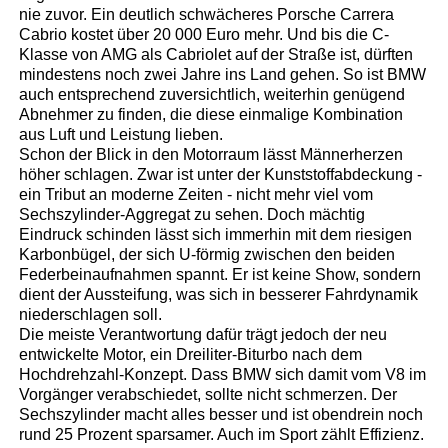
nie zuvor. Ein deutlich schwächeres Porsche Carrera
Cabrio kostet über 20 000 Euro mehr. Und bis die C-
Klasse von AMG als Cabriolet auf der Straße ist, dürften
mindestens noch zwei Jahre ins Land gehen. So ist BMW
auch entsprechend zuversichtlich, weiterhin genügend
Abnehmer zu finden, die diese einmalige Kombination
aus Luft und Leistung lieben.
Schon der Blick in den Motorraum lässt Männerherzen
höher schlagen. Zwar ist unter der Kunststoffabdeckung -
ein Tribut an moderne Zeiten - nicht mehr viel vom
Sechszylinder-Aggregat zu sehen. Doch mächtig
Eindruck schinden lässt sich immerhin mit dem riesigen
Karbonbügel, der sich U-förmig zwischen den beiden
Federbeinaufnahmen spannt. Er ist keine Show, sondern
dient der Aussteifung, was sich in besserer Fahrdynamik
niederschlagen soll.
Die meiste Verantwortung dafür trägt jedoch der neu
entwickelte Motor, ein Dreiliter-Biturbo nach dem
Hochdrehzahl-Konzept. Dass BMW sich damit vom V8 im
Vorgänger verabschiedet, sollte nicht schmerzen. Der
Sechszylinder macht alles besser und ist obendrein noch
rund 25 Prozent sparsamer. Auch im Sport zählt Effizienz.