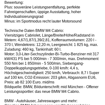
Bewertung:
Plus: souveräne Leistungsentfaltung, perfekte
Fahreigenschaften, üppige Ausstattung, hoher
Individualisierungsgrad
Minus: im Sportmodus recht lauter Motorsound
Technische Daten BMW M4 Cabrio:
Viersitziges Cabriolet, Länge/Breite/Höhe/Radstand in
Metern: 4,67/1,87/1,39/2,81, Kofferraumvolumen: 220 l -
370 l, Wendekreis: 12,20 m, Leergewicht: 1 825 kg, max.
Zuladung: 460 kg, Tankinhalt: 60 l.
Motor: 3,0-Liter-Sechszylinder-Bi-Turbo-Benziner mit 317
kW/431 PS bei 5 000/min - 7 300/min, max. Drehmoment
550 Nm bei 1 850/min - 5 500/min, Siebengang-
Doppelkupplungsgetriebe, 0-100 km/h: 4,4 s,
Höchstgeschwindigkeit: 250 km/h, Verbrauch: 8,7 l Super
auf 100 km, CO2-Emission: 203 g/km, Abgasnorm EU6,
Preis: ab 82 100 Euro. mid/ms
Bildquelle: BMW, Bildunterschrift: mid München - Offener
Leistungssportler: das neue BMW M4 Cabrio.
BMW - Autohäuser, Jahreswagen und mehr: