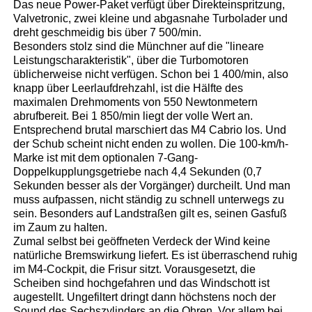
Das neue Power-Paket verfügt über Direkteinspritzung,
Valvetronic, zwei kleine und abgasnahe Turbolader und
dreht geschmeidig bis über 7 500/min.
Besonders stolz sind die Münchner auf die "lineare
Leistungscharakteristik", über die Turbomotoren
üblicherweise nicht verfügen. Schon bei 1 400/min, also
knapp über Leerlaufdrehzahl, ist die Hälfte des
maximalen Drehmoments von 550 Newtonmetern
abrufbereit. Bei 1 850/min liegt der volle Wert an.
Entsprechend brutal marschiert das M4 Cabrio los. Und
der Schub scheint nicht enden zu wollen. Die 100-km/h-
Marke ist mit dem optionalen 7-Gang-
Doppelkupplungsgetriebe nach 4,4 Sekunden (0,7
Sekunden besser als der Vorgänger) durcheilt. Und man
muss aufpassen, nicht ständig zu schnell unterwegs zu
sein. Besonders auf Landstraßen gilt es, seinen Gasfuß
im Zaum zu halten.
Zumal selbst bei geöffneten Verdeck der Wind keine
natürliche Bremswirkung liefert. Es ist überraschend ruhig
im M4-Cockpit, die Frisur sitzt. Vorausgesetzt, die
Scheiben sind hochgefahren und das Windschott ist
augestellt. Ungefiltert dringt dann höchstens noch der
Sound des Sechszylinders an die Ohren. Vor allem bei