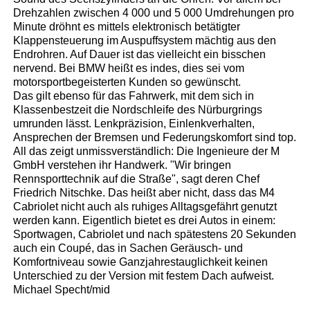
Drehzahlen zwischen 4 000 und 5 000 Umdrehungen pro
Minute dröhnt es mittels elektronisch betätigter
Klappensteuerung im Auspuffsystem mächtig aus den
Endrohren. Auf Dauer ist das vielleicht ein bisschen
nervend. Bei BMW heißt es indes, dies sei vom
motorsportbegeisterten Kunden so gewünscht.
Das gilt ebenso für das Fahrwerk, mit dem sich in
Klassenbestzeit die Nordschleife des Nürburgrings
umrunden lässt. Lenkpräzision, Einlenkverhalten,
Ansprechen der Bremsen und Federungskomfort sind top.
All das zeigt unmissverständlich: Die Ingenieure der M
GmbH verstehen ihr Handwerk. "Wir bringen
Rennsporttechnik auf die Straße", sagt deren Chef
Friedrich Nitschke. Das heißt aber nicht, dass das M4
Cabriolet nicht auch als ruhiges Alltagsgefährt genutzt
werden kann. Eigentlich bietet es drei Autos in einem:
Sportwagen, Cabriolet und nach spätestens 20 Sekunden
auch ein Coupé, das in Sachen Geräusch- und
Komfortniveau sowie Ganzjahrestauglichkeit keinen
Unterschied zu der Version mit festem Dach aufweist.
Michael Specht/mid