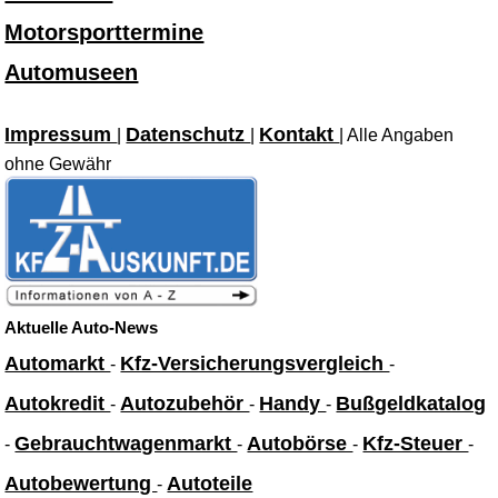
Motorsporttermine
Automuseen
Impressum
Datenschutz
Kontakt
|
|
| Alle Angaben
ohne Gewähr
Aktuelle Auto-News
Automarkt
Kfz-Versicherungsvergleich
-
-
Autokredit
Autozubehör
Handy
Bußgeldkatalog
-
-
-
Gebrauchtwagenmarkt
Autobörse
Kfz-Steuer
-
-
-
-
Autobewertung
Autoteile
-