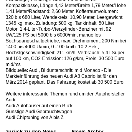
Kompaktklasse, Länge 4,42 Meter/Breite 1,79 Meter/Höhe
1,41 Meter/Radstand: 2,60 Meter, Kofferraumvolumen:
320 bis 680 Liter, Wendekreis: 10,90 Meter, Leergewicht:
1345 kg, max. Zuladung: 500 kg, Tankinhalt: 50 Liter
Motor: 1,4-Liter-Turbo-Vierzylinder-Benziner mit 92
kW/125 PS bei 5000 bis 6000/min, manuelles
Sechsgangschaltgetriebe, max. Drehmoment: 200 Nm bei
1400 bis 4000 U/min, 0 -100 km/h: 10,2 Sek.,
Höchstgeschwindigkeit: 211 km/h, Verbrauch: 5,4 l Super
auf 100 km, CO2-Emission: 126 g/km, Preis: 30 500 Euro.
mid/ms
Bildquelle: Audi, Bildunterschrift: mid Monaco - Die
Markteinführung des neuen Audi A3 Cabrio ist für den
März 2014 geplant. Das Fahrzeug kostet ab 30 500 Euro.
Weitere interessante Themen rund um den Autohersteller
Audi:
Audi Autohäuser auf einen Blick
Günstige Audi Gebrauchtwagen
Audi Chiptuning von A bis Z
zurück zu den News
News Archiv