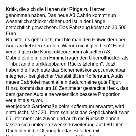
Kritik, die sich die Herren der Ringe zu Herzen
genommen haben. Das neue A3 Cabrio kommt nun
wesentlich schicker daher und ist in der Länge
beträchtlich gewachsen. Das Fahrzeug kostet ab 30.500
Euro.
Na bitte, es geht doch, möchte man den Entwicklern bei
Audi am liebsten zurufen. Warum nicht gleich so? Einst
verteidigten die Konstrukteure beim aktuellen A3
Cabriolet die in den Himmel ragenden Überrollhöcker als
"Tribut an die umklappbaren Rücksitzlehnen". Jetzt
haben die Fachleute das Sicherheitskonzept unsichtbar
integriert - bei gleicher Variabilität im Kofferraum. Audis
neues Cabriolet macht allein dadurch eine gute Figur.
Hinzu kommt das um 18 Zentimeter gestreckte Heck, das
dem ganzen Auto eine wesentlich bessere Proportion
verleiht als zuvor.
Wer jedoch Gardemaße beim Kofferraum erwartet, wird
enttäuscht. Mit 320 Litern schluckt das Gepäckabteil zwar
65 Liter mehr als zuvor, und auch die Rücksitzlehnen
lassen sich umlegen zwecks Erweiterung auf 680 Liter.
Doch bleibt die Öffnung für das Beladen mit