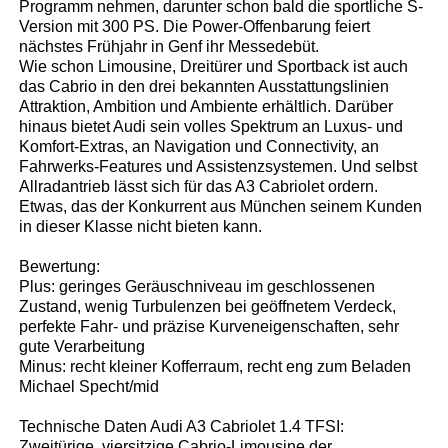
Programm nehmen, darunter schon bald die sportliche S-
Version mit 300 PS. Die Power-Offenbarung feiert
nächstes Frühjahr in Genf ihr Messedebüt.
Wie schon Limousine, Dreitürer und Sportback ist auch
das Cabrio in den drei bekannten Ausstattungslinien
Attraktion, Ambition und Ambiente erhältlich. Darüber
hinaus bietet Audi sein volles Spektrum an Luxus- und
Komfort-Extras, an Navigation und Connectivity, an
Fahrwerks-Features und Assistenzsystemen. Und selbst
Allradantrieb lässt sich für das A3 Cabriolet ordern.
Etwas, das der Konkurrent aus München seinem Kunden
in dieser Klasse nicht bieten kann.
Bewertung:
Plus: geringes Geräuschniveau im geschlossenen
Zustand, wenig Turbulenzen bei geöffnetem Verdeck,
perfekte Fahr- und präzise Kurveneigenschaften, sehr
gute Verarbeitung
Minus: recht kleiner Kofferraum, recht eng zum Beladen
Michael Specht/mid
Technische Daten Audi A3 Cabriolet 1.4 TFSI:
Zweitürige, viersitzige Cabrio-Limousine der