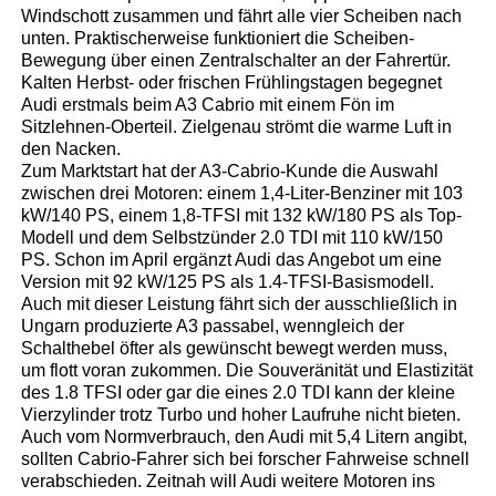
Windschott zusammen und fährt alle vier Scheiben nach
unten. Praktischerweise funktioniert die Scheiben-
Bewegung über einen Zentralschalter an der Fahrertür.
Kalten Herbst- oder frischen Frühlingstagen begegnet
Audi erstmals beim A3 Cabrio mit einem Fön im
Sitzlehnen-Oberteil. Zielgenau strömt die warme Luft in
den Nacken.
Zum Marktstart hat der A3-Cabrio-Kunde die Auswahl
zwischen drei Motoren: einem 1,4-Liter-Benziner mit 103
kW/140 PS, einem 1,8-TFSI mit 132 kW/180 PS als Top-
Modell und dem Selbstzünder 2.0 TDI mit 110 kW/150
PS. Schon im April ergänzt Audi das Angebot um eine
Version mit 92 kW/125 PS als 1.4-TFSI-Basismodell.
Auch mit dieser Leistung fährt sich der ausschließlich in
Ungarn produzierte A3 passabel, wenngleich der
Schalthebel öfter als gewünscht bewegt werden muss,
um flott voran zukommen. Die Souveränität und Elastizität
des 1.8 TFSI oder gar die eines 2.0 TDI kann der kleine
Vierzylinder trotz Turbo und hoher Laufruhe nicht bieten.
Auch vom Normverbrauch, den Audi mit 5,4 Litern angibt,
sollten Cabrio-Fahrer sich bei forscher Fahrweise schnell
verabschieden. Zeitnah will Audi weitere Motoren ins