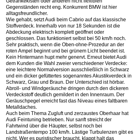
Getränkekisten oder anderen nicht flexiblen
Gegenständen recht eng. Konkurrent BMW ist hier
alltagsfreundlicher.
Wie gehabt, setzt Audi beim Cabrio auf das klassische
Stoffverdeck. Innerhalb von nur 18 Sekunden ist die
Abdeckung elektrisch komplett geöffnet oder
geschlossen. Das funktioniert selbst bei 50 km/h noch.
Sehr praktisch, wenn die Oben-ohne-Prozedur an der
roten Ampel beginnt und bei grünem Licht beendet ist.
Kein Hintermann hupt mehr genervt. Erneut bietet Audi
dem Kunden die Wahl zweier verschiedener Verdecke:
eine leichtere Normalversion ausschließlich in Schwarz
und ein dicker gefüttertes sogenanntes Akustikverdeck in
Schwarz, Grau und Braun. Der Unterschied ist hörbar.
Abroll- und Windgeräusche dringen durch den dickeren
Verdeckstoff deutlich gemildert in den Innenraum. Der
Geräuschpegel erreicht fast das Niveau eines faltbaren
Metalldaches.
Auch beim Thema Zugluft und zerzaustes Oberhaar hat
Audi Feintuning betrieben. Nur sanft streicht der
Fahrtwind über die Häupter, selbst noch bei
Landstraßentempo 100 km/h. Lästige Turbulenzen gibt es
nicht. Wer es puristischer braucht, klappt halt das