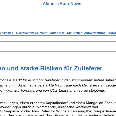
Aktuelle Auto-News
ldkatalog
-
Gebrauchtwagenmarkt
-
Autobörse
-
Kfz-Steuer
-
Autobewertung
-
Autot
 und starke Risiken für Zulieferer
r globale Markt für Automobilzulieferer in den kommenden sieben Jahre
achstum in Asien, eine verstärkte Nachfrage nach kleineren Fahrzeuge
echniken zur Verringerung von CO2-Emissionen sowie steigende
chwankungen, einen erhöhten Kapitalbedarf und einen Mangel an Fachkr
usforderungen durch aufkommende, asiatische Wettbewerber.
& Company-Studie "New Rules for Winners Ensuring the Competitivene
n fordern die Zulieferer auf, ihre Strategien an das veränderte Umfeld