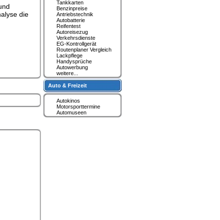
Tankkarten
und
Benzinpreise
nalyse die
Antriebstechnik
Autobatterie
Reifentest
Autoreisezug
Verkehrsdienste
EG-Kontrollgerät
Routenplaner Vergleich
Lackpflege
Handysprüche
Autowerbung
weitere...
Auto & Freizeit
Autokinos
Motorsporttermine
Automuseen