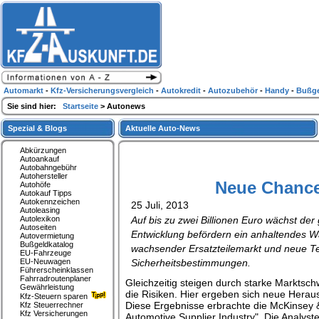
Automarkt
-
Kfz-Versicherungsvergleich
-
Autokredit
-
Autozubehör
-
Handy
-
Bußge
Sie sind hier:
Startseite
> Autonews
Spezial & Blogs
Aktuelle Auto-News
Abkürzungen
Autoankauf
Autobahngebühr
Autohersteller
Neue Chancen
Autohöfe
Autokauf Tipps
Autokennzeichen
25 Juli, 2013
Autoleasing
Autolexikon
Auf bis zu zwei Billionen Euro wächst de
Autoseiten
Entwicklung befördern ein anhaltendes W
Autovermietung
Bußgeldkatalog
wachsender Ersatzteilemarkt und neue T
EU-Fahrzeuge
EU-Neuwagen
Sicherheitsbestimmungen.
Führerscheinklassen
Fahrradroutenplaner
Gleichzeitig steigen durch starke Markts
Gewährleistung
die Risiken. Hier ergeben sich neue Hera
Kfz-Steuern sparen
Diese Ergebnisse erbrachte die McKinsey 
Kfz Steuerrechner
Kfz Versicherungen
Automotive Supplier Industry". Die Analyste