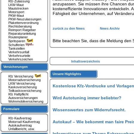
Kfz-Zulassung
anzupassen. Sie müssen ihre Chancen dur
LKW-Maut
kosteneffiziente Innovationen entwickeln. A
Mautstrecken
Motorsport
Fähigkeit der Unternehmen, auf Veränderu
PKW-Maut
PKW-Neuzulassungen
Plakettenverordnung
Rechtsberatung
zurück zu den News
News Archiv
Reimport Ratgeber
Reparaturanleitung
Routenplaner
Bitte beachten Sie, dass die Meldung den S
Spritsparen
Schulferien
Tankstellen
Verkehrsunfall
Verkehrsurteile
Verkehrszeichen
Inhaltsverzeichnis
Versicherungen
Unsere Highlights
Kfz Versicherung
Motorradversicherung
LKW Versicherung
Kostenlose Kfz-Vordrucke und Vorlagen
Kaskoversicherung
Teilkaskoversicherung
Kfz Haftpflicht
Wird Autotuning immer beliebter?
Autoversicherungen
Wohnmobilversicherung
Formulare
Wissenswertes zum Widerrufsrecht.
Kfz-Kaufvertrag
Autokauf – Wie bekommt man faire Prei
Motorrad-Kaufvertrag
Autokaufvertrag
Unfallbericht, usw.
Informationen zum Thema Fahrzeughan