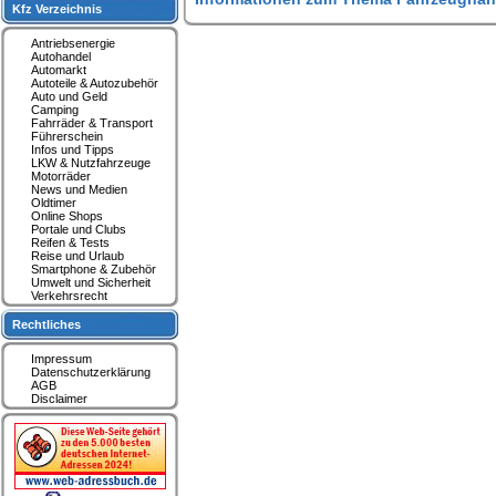
Kfz Verzeichnis
Antriebsenergie
Autohandel
Automarkt
Autoteile & Autozubehör
Auto und Geld
Camping
Fahrräder & Transport
Führerschein
Infos und Tipps
LKW & Nutzfahrzeuge
Motorräder
News und Medien
Oldtimer
Online Shops
Portale und Clubs
Reifen & Tests
Reise und Urlaub
Smartphone & Zubehör
Umwelt und Sicherheit
Verkehrsrecht
Rechtliches
Impressum
Datenschutzerklärung
AGB
Disclaimer