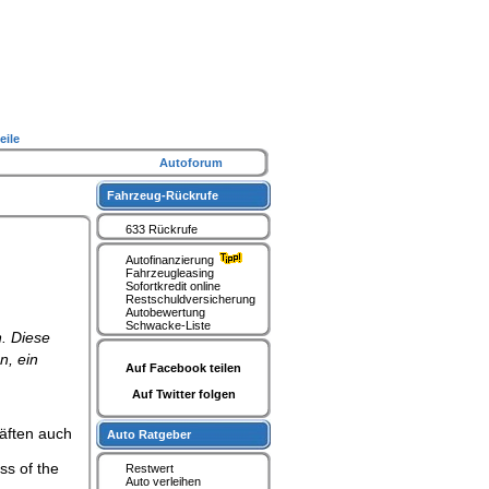
eile
Autoforum
Fahrzeug-Rückrufe
633 Rückrufe
Autofinanzierung
Fahrzeugleasing
Sofortkredit online
Restschuldversicherung
Autobewertung
Schwacke-Liste
n. Diese
n, ein
Auf Facebook teilen
Auf Twitter folgen
äften auch
Auto Ratgeber
ss of the
Restwert
Auto verleihen