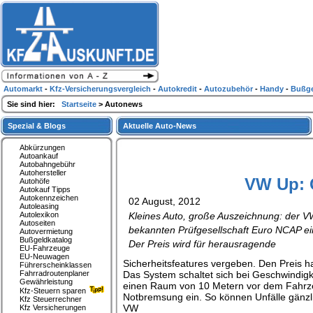
Automarkt
-
Kfz-Versicherungsvergleich
-
Autokredit
-
Autozubehör
-
Handy
-
Bußge
Sie sind hier:
Startseite
> Autonews
Spezial & Blogs
Aktuelle Auto-News
Abkürzungen
Autoankauf
Autobahngebühr
Autohersteller
VW Up: G
Autohöfe
Autokauf Tipps
Autokennzeichen
02 August, 2012
Autoleasing
Autolexikon
Kleines Auto, große Auszeichnung: der 
Autoseiten
bekannten Prüfgesellschaft Euro NCAP e
Autovermietung
Bußgeldkatalog
Der Preis wird für herausragende
EU-Fahrzeuge
EU-Neuwagen
Sicherheitsfeatures vergeben. Den Preis ha
Führerscheinklassen
Fahrradroutenplaner
Das System schaltet sich bei Geschwindig
Gewährleistung
einen Raum von 10 Metern vor dem Fahrzeug
Kfz-Steuern sparen
Notbremsung ein. So können Unfälle gänzli
Kfz Steuerrechner
VW
Kfz Versicherungen