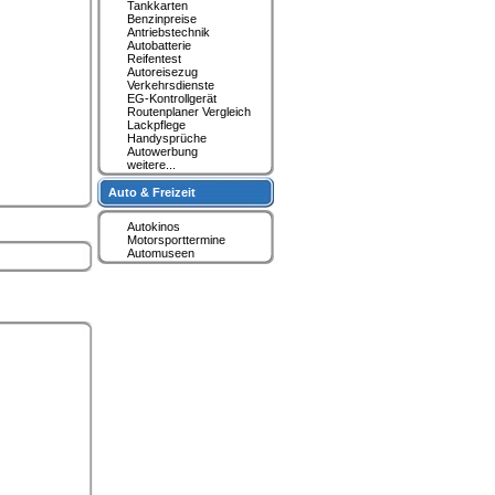
Tankkarten
Benzinpreise
Antriebstechnik
Autobatterie
Reifentest
Autoreisezug
Verkehrsdienste
EG-Kontrollgerät
Routenplaner Vergleich
Lackpflege
Handysprüche
Autowerbung
weitere...
Auto & Freizeit
Autokinos
Motorsporttermine
Automuseen