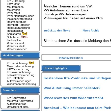
Kfz-Zulassung
LKW-Maut
Ähnliche Themen rund um VW:
Mautstrecken
VW Autohaus auf einen Blick
Motorsport
PKW-Maut
Günstige VW Jahreswagen
PKW-Neuzulassungen
Volkswagen Neuheiten auf einen Blick
Plakettenverordnung
Rechtsberatung
Reimport Ratgeber
Reparaturanleitung
zurück zu den News
News Archiv
Routenplaner
Spritsparen
Schulferien
Tankstellen
Bitte beachten Sie, dass die Meldung den S
Verkehrsunfall
Verkehrsurteile
Verkehrszeichen
Versicherungen
Inhaltsverzeichnis
Kfz Versicherung
Motorradversicherung
Unsere Highlights
LKW Versicherung
Kaskoversicherung
Teilkaskoversicherung
Kostenlose Kfz-Vordrucke und Vorlagen
Kfz Haftpflicht
Autoversicherungen
Wohnmobilversicherung
Wird Autotuning immer beliebter?
Formulare
Wissenswertes zum Widerrufsrecht.
Kfz-Kaufvertrag
Motorrad-Kaufvertrag
Autokaufvertrag
Unfallbericht, usw.
Autokauf – Wie bekommt man faire Prei