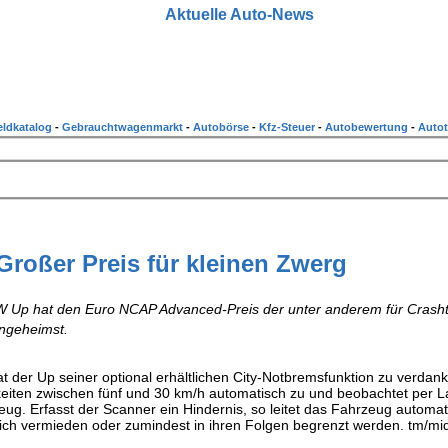
Aktuelle Auto-News
ldkatalog
-
Gebrauchtwagenmarkt
-
Autobörse
-
Kfz-Steuer
-
Autobewertung
-
Autot
roßer Preis für kleinen Zwerg
VW Up hat den Euro NCAP Advanced-Preis der unter anderem für Crasht
ingeheimst.
t der Up seiner optional erhältlichen City-Notbremsfunktion zu verdan
keiten zwischen fünf und 30 km/h automatisch zu und beobachtet per 
. Erfasst der Scanner ein Hindernis, so leitet das Fahrzeug automat
ch vermieden oder zumindest in ihren Folgen begrenzt werden. tm/mid 