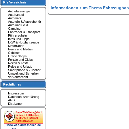
Kfz Verzeichnis
Informationen zum Thema Fahrzeughan
Antriebsenergie
Autohandel
Automarkt
Autoteile & Autozubehör
Auto und Geld
Camping
Fahrräder & Transport
Führerschein
Infos und Tipps
LKW & Nutzfahrzeuge
Motorräder
News und Medien
Oldtimer
Online Shops
Portale und Clubs
Reifen & Tests
Reise und Urlaub
Smartphone & Zubehör
Umwelt und Sicherheit
Verkehrsrecht
Rechtliches
Impressum
Datenschutzerklärung
AGB
Disclaimer