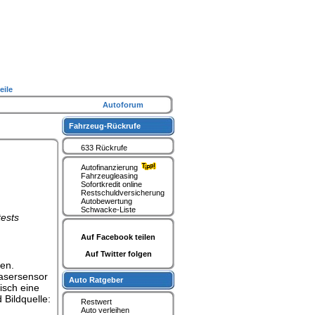
eile
Autoforum
Fahrzeug-Rückrufe
633 Rückrufe
Autofinanzierung
Fahrzeugleasing
Sofortkredit online
Restschuldversicherung
Autobewertung
Schwacke-Liste
ests
Auf Facebook teilen
Auf Twitter folgen
ken.
Lasersensor
Auto Ratgeber
isch eine
Bildquelle:
Restwert
Auto verleihen