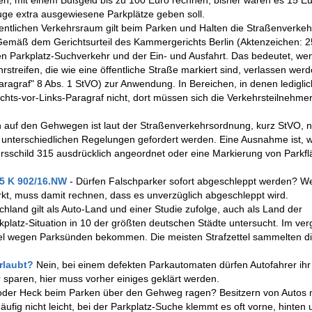
ken, mit einem Bußgeld bis zu 100 Euro rechnen, bisher waren es 15 Eu
euge extra ausgewiesene Parkplätze geben soll.
fentlichen Verkehrsraum gilt beim Parken und Halten die Straßenverke
emäß dem Gerichtsurteil des Kammergerichts Berlin (Aktenzeichen: 2
chen Parkplatz-Suchverkehr und der Ein- und Ausfahrt. Das bedeutet, we
streifen, die wie eine öffentliche Straße markiert sind, verlassen wer
ragraf" 8 Abs. 1 StVO) zur Anwendung. In Bereichen, in denen lediglic
chts-vor-Links-Paragraf nicht, dort müssen sich die Verkehrsteilnehme
 auf den Gehwegen ist laut der Straßenverkehrsordnung, kurz StVO, n
s unterschiedlichen Regelungen gefordert werden. Eine Ausnahme ist, 
schild 315 ausdrücklich angeordnet oder eine Markierung von Parkfl
: 5 K 902/16.NW
- Dürfen Falschparker sofort abgeschleppt werden? We
t, muss damit rechnen, dass es unverzüglich abgeschleppt wird.
chland gilt als Auto-Land und einer Studie zufolge, auch als Land der
rkplatz-Situation in 10 der größten deutschen Städte untersucht. Im v
ettel wegen Parksünden bekommen. Die meisten Strafzettel sammelten di
erlaubt?
Nein, bei einem defekten Parkautomaten dürfen Autofahrer ih
r sparen, hier muss vorher einiges geklärt werden.
 oder Heck beim Parken über den Gehweg ragen? Besitzern von Autos 
ig nicht leicht, bei der Parkplatz-Suche klemmt es oft vorne, hinten 