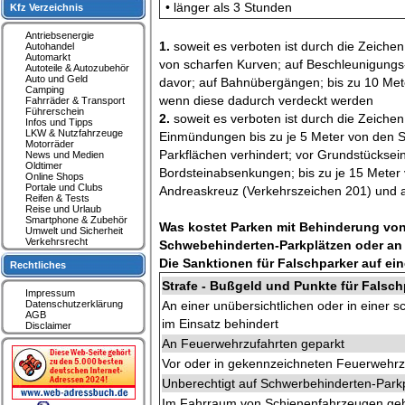
• länger als 3 Stunden
Kfz Verzeichnis
Antriebsenergie
1.
soweit es verboten ist durch die Zeichen
Autohandel
Automarkt
von scharfen Kurven; auf Beschleunigungs
Autoteile & Autozubehör
Auto und Geld
davor; auf Bahnübergängen; bis zu 10 Mete
Camping
wenn diese dadurch verdeckt werden
Fahrräder & Transport
Führerschein
2.
soweit es verboten ist durch die Zeiche
Infos und Tipps
LKW & Nutzfahrzeuge
Einmündungen bis zu je 5 Meter von den 
Motorräder
Parkflächen verhindert; vor Grundstückse
News und Medien
Oldtimer
Bordsteinabsenkungen; bis zu je 15 Meter 
Online Shops
Portale und Clubs
Andreaskreuz (Verkehrszeichen 201) und an 
Reifen & Tests
Reise und Urlaub
Smartphone & Zubehör
Was kostet Parken mit Behinderung von
Umwelt und Sicherheit
Verkehrsrecht
Schwebehinderten-Parkplätzen oder an
Die Sanktionen für Falschparker auf ein
Rechtliches
Strafe - Bußgeld und Punkte für Falsch
Impressum
Datenschutzerklärung
An einer unübersichtlichen oder in einer 
AGB
im Einsatz behindert
Disclaimer
An Feuerwehrzufahrten geparkt
Vor oder in gekennzeichneten Feuerwehrz
Unberechtigt auf Schwerbehinderten-Parkp
Im Fahrraum von Schienenfahrzeugen geh