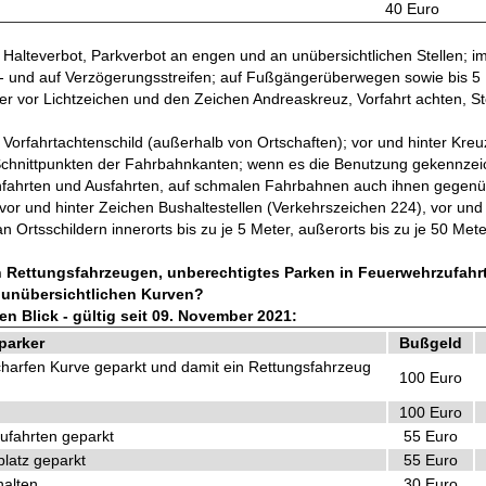
40 Euro
 Halteverbot, Parkverbot an engen und an unübersichtlichen Stellen; i
- und auf Verzögerungsstreifen; auf Fußgängerüberwegen sowie bis 5
r vor Lichtzeichen und den Zeichen Andreaskreuz, Vorfahrt achten, St
n Vorfahrtachtenschild (außerhalb von Ortschaften); vor und hinter Kr
Schnittpunkten der Fahrbahnkanten; wenn es die Benutzung gekennzei
infahrten und Ausfahrten, auf schmalen Fahrbahnen auch ihnen gegenü
vor und hinter Zeichen Bushaltestellen (Verkehrszeichen 224), vor und
Ortsschildern innerorts bis zu je 5 Meter, außerorts bis zu je 50 Mete
 Rettungsfahrzeugen, unberechtigtes Parken in Feuerwehrzufahrt
 unübersichtlichen Kurven?
en Blick - gültig seit 09. November 2021:
parker
Bußgeld
scharfen Kurve geparkt und damit ein Rettungsfahrzeug
100 Euro
100 Euro
ufahrten geparkt
55 Euro
latz geparkt
55 Euro
alten
30 Euro