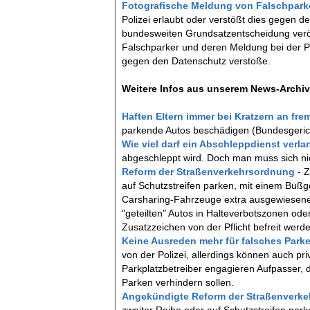
Fotografische Meldung von Falschpar
Polizei erlaubt oder verstößt dies gegen 
bundesweiten Grundsatzentscheidung veröf
Falschparker und deren Meldung bei der Po
gegen den Datenschutz verstoße.
Weitere Infos aus unserem News-Archiv,
Haften Eltern immer bei Kratzern an f
parkende Autos beschädigen (Bundesgerich
Wie viel darf ein Abschleppdienst verl
abgeschleppt wird. Doch man muss sich nich
Reform der Straßenverkehrsordnung
- 
auf Schutzstreifen parken, mit einem Bußge
Carsharing-Fahrzeuge extra ausgewiesene 
"geteilten" Autos in Halteverbotszonen o
Zusatzzeichen von der Pflicht befreit wer
Keine Ausreden mehr für falsches Park
von der Polizei, allerdings können auch pri
Parkplatzbetreiber engagieren Aufpasser,
Parken verhindern sollen.
Angekündigte Reform der Straßenverk