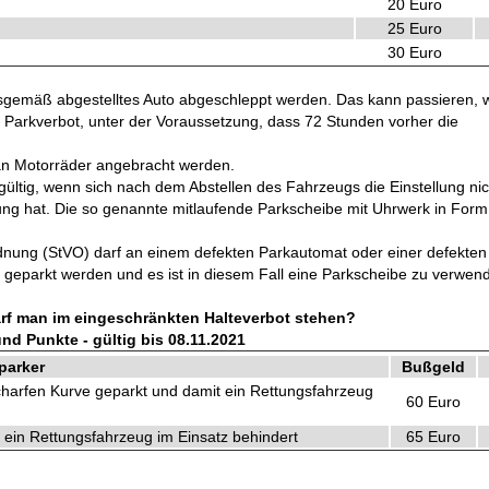
20 Euro
25 Euro
30 Euro
gsgemäß abgestelltes Auto abgeschleppt werden. Das kann passieren, 
ort Parkverbot, unter der Voraussetzung, dass 72 Stunden vorher die
n Motorräder angebracht werden.
ültig, wenn sich nach dem Abstellen des Fahrzeugs die Einstellung nic
g hat. Die so genannte mitlaufende Parkscheibe mit Uhrwerk in Form
nung (StVO) darf an einem defekten Parkautomat oder einer defekten
geparkt werden und es ist in diesem Fall eine Parkscheibe zu verwen
rf man im eingeschränkten Halteverbot stehen?
nd Punkte - gültig bis 08.11.2021
parker
Bußgeld
scharfen Kurve geparkt und damit ein Rettungsfahrzeug
60 Euro
ein Rettungsfahrzeug im Einsatz behindert
65 Euro