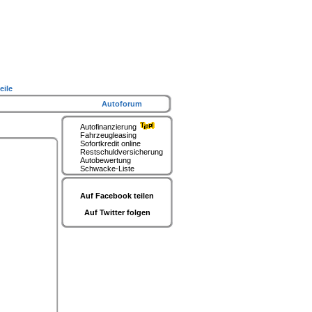
eile
Autoforum
Autofinanzierung
Fahrzeugleasing
Sofortkredit online
Restschuldversicherung
Autobewertung
Schwacke-Liste
Auf Facebook teilen
Auf Twitter folgen