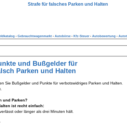
Strafe für falsches Parken und Halten
ldkatalog
-
Gebrauchtwagenmarkt
-
Autobörse
-
Kfz-Steuer
-
Autobewertung
-
Autot
unkte und Bußgelder für
alsch Parken und Halten
en Sie Bußgelder und Punkte für verbotswidriges Parken und Halten.
k.
en und Parken?
lten ist recht einfach:
erlässt oder länger als drei Minuten hält.
?