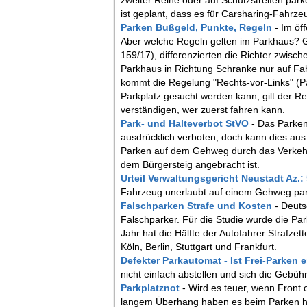
zweiter Reihe oder auf Schutzstreifen par
ist geplant, dass es für Carsharing-Fahrz
Parken Bußgeld, Punkte, Regeln
- Im öf
Aber welche Regeln gelten im Parkhaus? G
159/17), differenzierten die Richter zwis
Parkhaus in Richtung Schranke nur auf Fahr
kommt die Regelung "Rechts-vor-Links" (Pa
Parkplatz gesucht werden kann, gilt der Re
verständigen, wer zuerst fahren kann.
Park- und Halteverbot StVO
- Das Parken
ausdrücklich verboten, doch kann dies au
Parken auf dem Gehweg durch das Verkehrs
dem Bürgersteig angebracht ist.
Urteil Verwaltungsgericht Neustadt Az.
Fahrzeug unerlaubt auf einem Gehweg park
Falschparken Strafe und Kosten
- Deuts
Falschparker. Für die Studie wurde die Pa
Jahr hat die Hälfte der Autofahrer Strafz
Köln, Berlin, Stuttgart und Frankfurt.
Defekter Parkautomat - Ist Frei-Parken 
nicht einfach abstellen und sich die Gebüh
Parkplatznot
- Wird es teuer, wenn Front
langem Überhang haben es beim Parken häuf