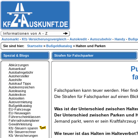
Automarkt
-
Kfz-Versicherungsvergleich
-
Autokredit
-
Autozubehör
-
Handy
-
Bußge
Sie sind hier:
Startseite
>
Bußgeldkatalog
> Halten und Parken
Spezial & Blogs
Strafen für Falschparker
Abkürzungen
P
Autoankauf
Autobahngebühr
f
Autohersteller
Autohöfe
Autokauf Tipps
Autokennzeichen
Falschparken kann teuer werden. Hier find
Autoleasing
Autolexikon
Die Strafen für Falschparker auf einen Blic
Autoseiten
Autovermietung
Bußgeldkatalog
Was ist der Unterschied zwischen Halt
EU-Fahrzeuge
EU-Neuwagen
Der Unterschied zwischen Parken und Ha
Führerscheinklassen
Fahrradroutenplaner
Jemand parkt, wenn er sein Kraftfahrzeug v
Gewährleistung
Kfz-Steuern sparen
Kfz Steuerrechner
Wie teuer ist das Halten im Halteverbot
Kfz Versicherungen