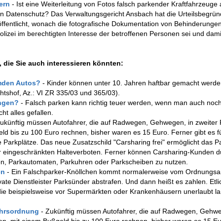
kern
- Ist eine Weiterleitung von Fotos falsch parkender Kraftfahrzeuge 
den Datenschutz? Das Verwaltungsgericht Ansbach hat die Urteilsbegrü
fentlicht, wonach die fotografische Dokumentation von Behinderunge
lizei im berechtigten Interesse der betroffenen Personen sei und dami
 die Sie auch interessieren könnten:
remden Autos?
- Kinder können unter 10. Jahren haftbar gemacht werde
tshof, Az.: VI ZR 335/03 und 365/03).
angen?
- Falsch parken kann richtig teuer werden, wenn man auch noc
t alles gefallen.
Zukünftig müssen Autofahrer, die auf Radwegen, Gehwegen, in zweiter
ld bis zu 100 Euro rechnen, bisher waren es 15 Euro. Ferner gibt es f
Parkplätze. Das neue Zusatzschild "Carsharing frei" ermöglicht das P
der eingeschränkten Halteverboten. Ferner können Carsharing-Kunden d
den, Parkautomaten, Parkuhren oder Parkscheiben zu nutzen.
en
- Ein Falschparker-Knöllchen kommt normalerweise vom Ordnungsa
vate Dienstleister Parksünder abstrafen. Und dann heißt es zahlen. Etli
 die beispielsweise vor Supermärkten oder Krankenhäusern unerlaubt l
ehrsordnung
- Zukünftig müssen Autofahrer, die auf Radwegen, Gehwe