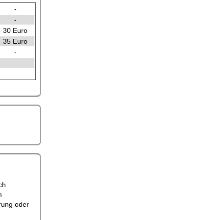
-
-
30 Euro
35 Euro
-
ch
m
erung oder