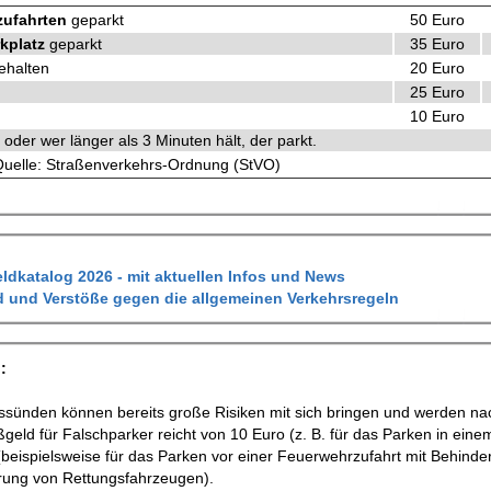
zufahrten
geparkt
50 Euro
kplatz
geparkt
35 Euro
ehalten
20 Euro
25 Euro
10 Euro
oder wer länger als 3 Minuten hält, der parkt.
uelle: Straßenverkehrs-Ordnung (StVO)
ldkatalog 2026 - mit aktuellen Infos und News
 und Verstöße gegen die allgemeinen Verkehrsregeln
:
hrssünden können bereits große Risiken mit sich bringen und werden na
ld für Falschparker reicht von 10 Euro (z. B. für das Parken in eine
(beispielsweise für das Parken vor einer Feuerwehrzufahrt mit Behind
erung von Rettungsfahrzeugen).