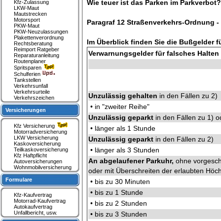
Wie teuer ist das Parken im Parkverbot?
Kfz-Zulassung
LKW-Maut
Mautstrecken
Motorsport
Paragraf 12 Straßenverkehrs-Ordnung -
PKW-Maut
PKW-Neuzulassungen
Plakettenverordnung
Im Überblick finden Sie die Bußgelder fü
Rechtsberatung
Reimport Ratgeber
Verwarnungsgelder für falsches Halten
Reparaturanleitung
Routenplaner
Spritsparen
Schulferien
Tankstellen
Verkehrsunfall
Verkehrsurteile
Unzulässig gehalten
in den Fällen zu 2)
Verkehrszeichen
• in "zweiter Reihe"
Versicherungen
Unzulässig geparkt
in den Fällen zu 1)
Kfz Versicherung
• länger als 1 Stunde
Motorradversicherung
LKW Versicherung
Unzulässig geparkt
in den Fällen zu 2)
Kaskoversicherung
• länger als 3 Stunden
Teilkaskoversicherung
Kfz Haftpflicht
An abgelaufener Parkuhr,
ohne vorgesch
Autoversicherungen
Wohnmobilversicherung
oder mit Überschreiten der erlaubten Höc
Formulare
• bis zu 30 Minuten
• bis zu 1 Stunde
Kfz-Kaufvertrag
Motorrad-Kaufvertrag
• bis zu 2 Stunden
Autokaufvertrag
Unfallbericht, usw.
• bis zu 3 Stunden