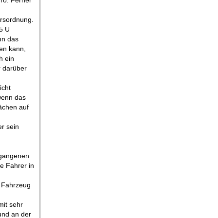
ro. Ferner
hrsordnung.
5 U
nn das
den kann,
h ein
r darüber
icht
wenn das
ächen auf
r sein
ergangenen
e Fahrer in
r Fahrzeug
mit sehr
und an der