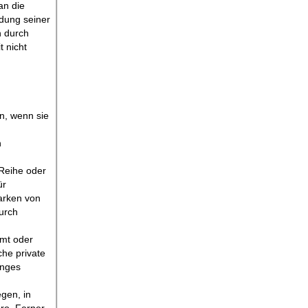
an die
ndung seiner
n durch
t nicht
n, wenn sie
h
 Reihe oder
ür
arken von
urch
mt oder
che private
anges
gen, in