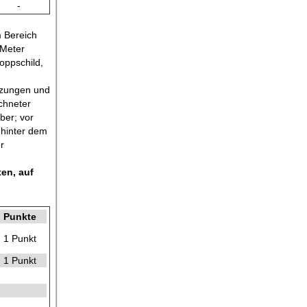
-
m Bereich
 Meter
oppschild,
euzungen und
chneter
ber; vor
 hinter dem
r
en, auf
Punkte
1 Punkt
1 Punkt